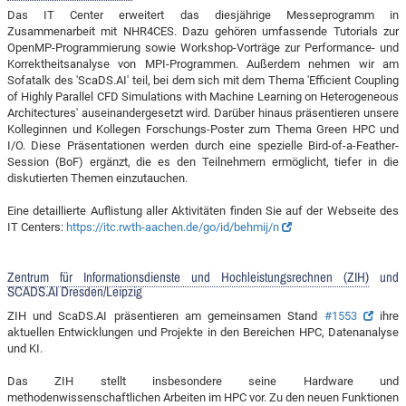
Das IT Center erweitert das diesjährige Messeprogramm in
Zusammenarbeit mit NHR4CES. Dazu gehören umfassende Tutorials zur
OpenMP-Programmierung sowie Workshop-Vorträge zur Performance- und
Korrektheitsanalyse von MPI-Programmen. Außerdem nehmen wir am
Sofatalk des 'ScaDS.AI' teil, bei dem sich mit dem Thema 'Efficient Coupling
of Highly Parallel CFD Simulations with Machine Learning on Heterogeneous
Architectures' auseinandergesetzt wird. Darüber hinaus präsentieren unsere
Kolleginnen und Kollegen Forschungs-Poster zum Thema Green HPC und
I/O. Diese Präsentationen werden durch eine spezielle Bird-of-a-Feather-
Session (BoF) ergänzt, die es den Teilnehmern ermöglicht, tiefer in die
diskutierten Themen einzutauchen.
Eine detaillierte Auflistung aller Aktivitäten finden Sie auf der Webseite des
IT Centers:
https://itc.rwth-aachen.de/go/id/behmij/n
Zentrum für Informationsdienste und Hochleistungsrechnen (ZIH)
und
SCADS.AI Dresden/Leipzig
ZIH und ScaDS.AI präsentieren am gemeinsamen Stand
#1553
ihre
aktuellen Entwicklungen und Projekte in den Bereichen HPC, Datenanalyse
und KI.
Das ZIH stellt insbesondere seine Hardware und
methodenwissenschaftlichen Arbeiten im HPC vor. Zu den neuen Funktionen