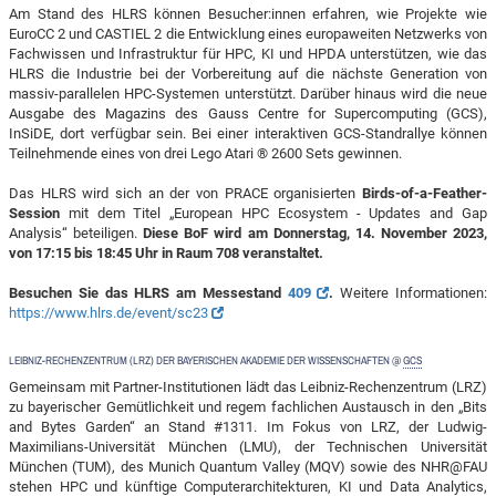
Am Stand des HLRS können Besucher:innen erfahren, wie Projekte wie
EuroCC 2 und CASTIEL 2 die Entwicklung eines europaweiten Netzwerks von
Fachwissen und Infrastruktur für HPC, KI und HPDA unterstützen, wie das
HLRS die Industrie bei der Vorbereitung auf die nächste Generation von
massiv-parallelen HPC-Systemen unterstützt. Darüber hinaus wird die neue
Ausgabe des Magazins des Gauss Centre for Supercomputing (GCS),
InSiDE, dort verfügbar sein. Bei einer interaktiven GCS-Standrallye können
Teilnehmende eines von drei Lego Atari ® 2600 Sets gewinnen.
Das HLRS wird sich an der von PRACE organisierten
Birds-of-a-Feather-
Session
mit dem Titel „European HPC Ecosystem - Updates and Gap
Analysis“ beteiligen.
Diese BoF wird am Donnerstag, 14. November 2023,
von 17:15 bis 18:45 Uhr in Raum 708 veranstaltet.
Besuchen Sie das HLRS am Messestand
409
.
Weitere Informationen:
https://www.hlrs.de/event/sc23
LEIBNIZ-RECHENZENTRUM (LRZ) DER BAYERISCHEN AKADEMIE DER WISSENSCHAFTEN @
GCS
Gemeinsam mit Partner-Institutionen lädt das Leibniz-Rechenzentrum (LRZ)
zu bayerischer Gemütlichkeit und regem fachlichen Austausch in den „Bits
and Bytes Garden“ an Stand #1311. Im Fokus von LRZ, der Ludwig-
Maximilians-Universität München (LMU), der Technischen Universität
München (TUM), des Munich Quantum Valley (MQV) sowie des NHR@FAU
stehen HPC und künftige Computerarchitekturen, KI und Data Analytics,