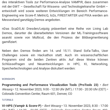
des interaktiven Tools zur Performance-Analyse VAMPIR, dass zusammen
mit der GWT – Gesellschaft für Wissens- und Technologietransfer GmbH –
entwickelt wird sowie weiteren Entwicklungen im Bereich Performance-
Engineering wie Score-P, MetricQ, lo2s, FIRESTARTER und PIKA werden am
Messestand ganztägig Demos angeboten.
nDas ScaDS.AI Dresden/Leipzig präsentiert eine Reihe von Living Lab
Demos, darunter die überarbeiteten Versionen der ML-Trainingssoftware
asanAI sowie von Multicut, die den Prozess der Bildsegmentierung
gamifiziert.
Neben den Demos finden am 14. und 15.11. Stand Sofa-Talks, User
Challenges sowie ein Hackathon statt. Auch im wissenschaftlichen
Programm sind die beiden Zentren aktiv. Auf diese Weise können
Schlüsselfragen und Neuentwicklungen in HPC, KI, Networking,
Speichertechnologien und Analyse diskutiert werden:
WORKSHOPS
Programming and Performance Visualization Tools (ProTools 23)
•
Bert
Wesarg
• 12. November 2023, 9:00 - 12:30 Uhr (MT) / 17:00 - 20:30 Uhr (CET) •
Colorado Convention Center, Raum 601, Denver, CO
TUTORIALS
VI-HPS (Vampir & Score-P)
•
Bert Wesarg
• 13. November 2023, 8:30 - 17:00