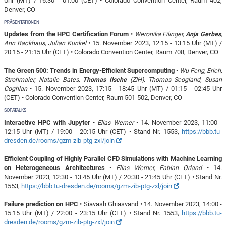
Uhr (MT) / 16:30 - 01:00 (CET) • Colorado Convention Center, Raum 402,
Denver, CO
PRÄSENTATIONEN
Updates from the HPC Certification Forum
•
Weronika Filinger,
Anja Gerbes
,
Ann Backhaus, Julian Kunkel
• 15. November 2023, 12:15 - 13:15 Uhr (MT) /
20:15 - 21:15 Uhr (CET) • Colorado Convention Center, Raum 708, Denver, CO
The Green 500: Trends in Energy-Efficient Supercomputing
•
Wu Feng, Erich,
Strohmaier, Natalie Bates,
Thomas Ilsche
(ZIH), Thomas Scogland, Susan
Coghlan
• 15. November 2023, 17:15 - 18:45 Uhr (MT) / 01:15 - 02:45 Uhr
(CET) • Colorado Convention Center, Raum 501-502, Denver, CO
SOFATALKS
Interactive HPC with Jupyter
•
Elias Werner
• 14. November 2023, 11:00 -
12:15 Uhr (MT) / 19:00 - 20:15 Uhr (CET) • Stand Nr. 1553,
https://bbb.tu-
dresden.de/rooms/gzm-zib-ptg-zxl/join
Efficient Coupling of Highly Parallel CFD Simulations with Machine Learning
on Heterogeneous Architectures
•
Elias Werner, Fabian Orland
• 14.
November 2023, 12:30 - 13:45 Uhr (MT) / 20:30 - 21:45 Uhr (CET) • Stand Nr.
1553,
https://bbb.tu-dresden.de/rooms/gzm-zib-ptg-zxl/join
Failure prediction on HPC
• Siavash Ghiasvand • 14. November 2023, 14:00 -
15:15 Uhr (MT) / 22:00 - 23:15 Uhr (CET) • Stand Nr. 1553,
https://bbb.tu-
dresden.de/rooms/gzm-zib-ptg-zxl/join