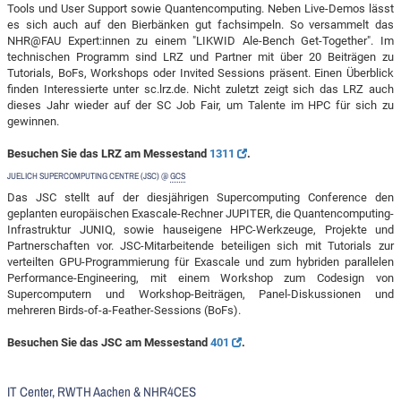
Tools und User Support sowie Quantencomputing. Neben Live-Demos lässt
es sich auch auf den Bierbänken gut fachsimpeln. So versammelt das
NHR@FAU Expert:innen zu einem "LIKWID Ale-Bench Get-Together". Im
technischen Programm sind LRZ und Partner mit über 20 Beiträgen zu
Tutorials, BoFs, Workshops oder Invited Sessions präsent. Einen Überblick
finden Interessierte unter sc.lrz.de. Nicht zuletzt zeigt sich das LRZ auch
dieses Jahr wieder auf der SC Job Fair, um Talente im HPC für sich zu
gewinnen.
Besuchen Sie das LRZ am Messestand
1311
.
JUELICH SUPERCOMPUTING CENTRE (JSC) @
GCS
Das JSC stellt auf der diesjährigen Supercomputing Conference den
geplanten europäischen Exascale-Rechner JUPITER, die Quantencomputing-
Infrastruktur JUNIQ, sowie hauseigene HPC-Werkzeuge, Projekte und
Partnerschaften vor. JSC-Mitarbeitende beteiligen sich mit Tutorials zur
verteilten GPU-Programmierung für Exascale und zum hybriden parallelen
Performance-Engineering, mit einem Workshop zum Codesign von
Supercomputern und Workshop-Beiträgen, Panel-Diskussionen und
mehreren Birds-of-a-Feather-Sessions (BoFs).
Besuchen Sie das JSC am Messestand
401
.
IT Center, RWTH Aachen
& NHR4CES