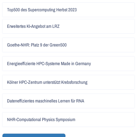
Artikel
Top500 des Supercomputing Herbst 2023
lesen
Artikel
Erweitertes KI-Angebot am LRZ
lesen
Artikel
Goethe-NHR: Platz 9 der Green500
lesen
Artikel
Energieeffiziente HPC-Systeme Made in Germany
lesen
Artikel
Kölner HPC-Zentrum unterstützt Krebsforschung
lesen
Artikel
Dateneffizientes maschinelles Lernen für RNA
lesen
Artikel
NHR-Computational Physics Symposium
lesen