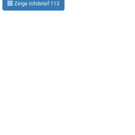
Zeige Infobrief 113
Impressum
Datenschutz
Der Verein
Kontakt
Infobrief abonnieren
Twitter (@hpc_deutschland)