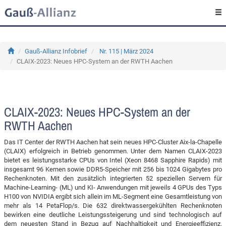
Gauß-Allianz Infobrief
Nr. 115 | März 2024
CLAIX-2023: Neues HPC-System an der RWTH Aachen
CLAIX-2023: Neues HPC-System an der
RWTH Aachen
Das IT Center der RWTH Aachen hat sein neues HPC-Cluster Aix-la-Chapelle
(CLAIX) erfolgreich in Betrieb genommen. Unter dem Namen CLAIX-2023
bietet es leistungsstarke CPUs von Intel (Xeon 8468 Sapphire Rapids) mit
insgesamt 96 Kernen sowie DDR5-Speicher mit 256 bis 1024 Gigabytes pro
Rechenknoten. Mit den zusätzlich integrierten 52 speziellen Servern für
Machine-Learning- (ML) und KI- Anwendungen mit jeweils 4 GPUs des Typs
H100 von NVIDIA ergibt sich allein im ML-Segment eine Gesamtleistung von
mehr als 14 PetaFlop/s. Die 632 direktwassergekühlten Rechenknoten
bewirken eine deutliche Leistungssteigerung und sind technologisch auf
dem neuesten Stand in Bezug auf Nachhaltigkeit und Energieeffizienz.