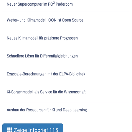
Artikel
Neuer Supercomputer im PC
Paderborn
2
lesen
Artikel
Wetter- und Klimamodell ICON ist Open Source
lesen
Artikel
Neues Klimamodell für präzisere Prognosen
lesen
Artikel
Schnellere Löser für Differentialgleichungen
lesen
Artikel
Exascale-Berechnungen mit der ELPA-Bibliothek
lesen
Artikel
KI-Sprachmodell als Service für die Wissenschaft
lesen
Artikel
Ausbau der Ressourcen für KI und Deep Learning
lesen
Zeige Infobrief 115