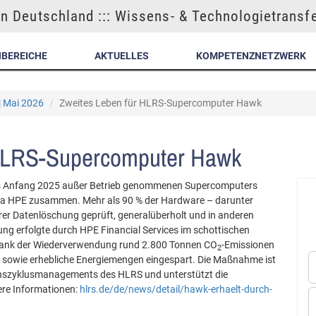
n Deutschland ::: Wissens- & Technologietransf
NBEREICHE
AKTUELLES
KOMPETENZNETZWERK
| Mai 2026
Zweites Leben für HLRS-Supercomputer Hawk
 HLRS-Supercomputer Hawk
es Anfang 2025 außer Betrieb genommenen Supercomputers
ma HPE zusammen. Mehr als 90 % der Hardware – darunter
er Datenlöschung geprüft, generalüberholt und in anderen
ung erfolgte durch HPE Financial Services im schottischen
ank der Wiederverwendung rund 2.800 Tonnen CO
-Emissionen
2
 sowie erhebliche Energiemengen eingespart. Die Maßnahme ist
benszyklusmanagements des HLRS und unterstützt die
ere Informationen:
hlrs.de/de/news/detail/hawk-erhaelt-durch-