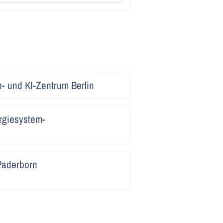
Artikel
n- und KI-Zentrum Berlin
lesen
Artikel
rgiesystem-
lesen
Artikel
Paderborn
lesen