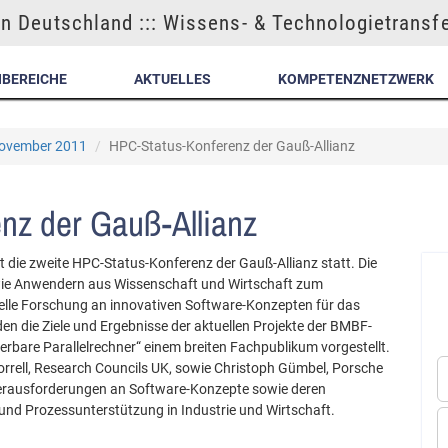
n Deutschland ::: Wissens- & Technologietransf
NBEREICHE
AKTUELLES
KOMPETENZNETZWERK
 November 2011
HPC-Status-Konferenz der Gauß-Allianz
nz der Gauß-Allianz
 die zweite HPC-Status-Konferenz der Gauß-Allianz statt. Die
wie Anwendern aus Wissenschaft und Wirtschaft zum
uelle Forschung an innovativen Software-Konzepten für das
n die Ziele und Ergebnisse der aktuellen Projekte der BMBF-
bare Parallelrechner“ einem breiten Fachpublikum vorgestellt.
orrell, Research Councils UK, sowie Christoph Gümbel, Porsche
 Herausforderungen an Software-Konzepte sowie deren
nd Prozessunterstützung in Industrie und Wirtschaft.