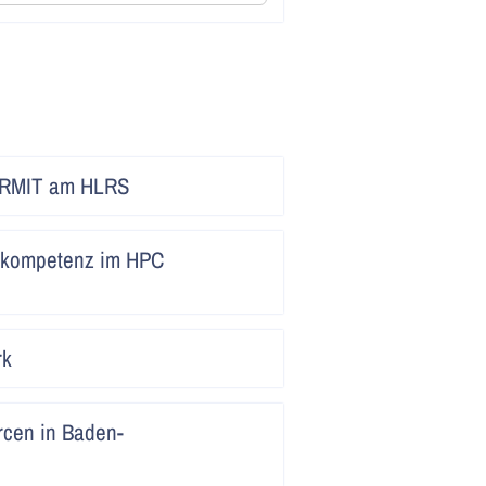
Artikel
ERMIT am HLRS
lesen
Artikel
nkompetenz im HPC
lesen
Artikel
rk
lesen
Artikel
cen in Baden-
lesen