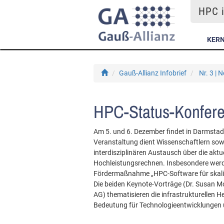
HPC i
KER
Gauß-Allianz Infobrief
Nr. 3 |
HPC-Status-Konfere
Am 5. und 6. Dezember findet in Darmstadt
Veranstaltung dient Wissenschaftlern so
interdisziplinären Austausch über die akt
Hochleistungsrechnen. Insbesondere werde
Fördermaßnahme „HPC-Software für skalier
Die beiden Keynote-Vorträge (Dr. Susan M
AG) thematisieren die infrastrukturellen
Bedeutung für Technologieentwicklungen u