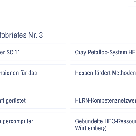
fobriefes Nr. 3
Artikel
der SC‘11
Cray Petaflop-System H
lesen
Artikel
sionen für das
Hessen fördert Methode
lesen
Artikel
ft gerüstet
HLRN-Kompetenznetzwe
lesen
Artikel
Supercomputer
Gebündelte HPC-Ressour
lesen
Württemberg