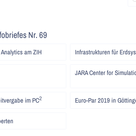
fobriefes Nr. 69
Artikel
 Analytics am ZIH
Infrastrukturen für Erds
lesen
Artikel
JARA Center for Simulati
lesen
Artikel
2
itvergabe im PC
Euro-Par 2019 in Götting
lesen
Artikel
perten
lesen