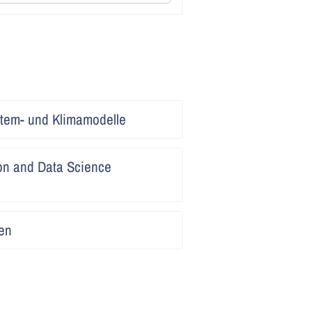
Artikel
ystem- und Klimamodelle
lesen
Artikel
on and Data Science
lesen
Artikel
en
lesen