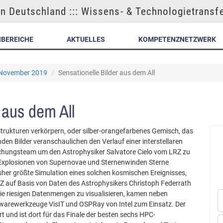
n Deutschland ::: Wissens- & Technologietransf
NBEREICHE
AKTUELLES
KOMPETENZNETZWERK
| November 2019
Sensationelle Bilder aus dem All
 aus dem All
trukturen verkörpern, oder silber-orangefarbenes Gemisch, das
den Bilder veranschaulichen den Verlauf einer interstellaren
schungsteam um den Astrophysiker Salvatore Cielo vom LRZ zu
n Explosionen von Supernovae und Sternenwinden Sterne
isher größte Simulation eines solchen kosmischen Ereignisses,
RZ auf Basis von Daten des Astrophysikers Christoph Federrath
 die riesigen Datenmengen zu visualisieren, kamen neben
arewerkzeuge VisIT und OSPRay von Intel zum Einsatz. Der
rt und ist dort für das Finale der besten sechs HPC-