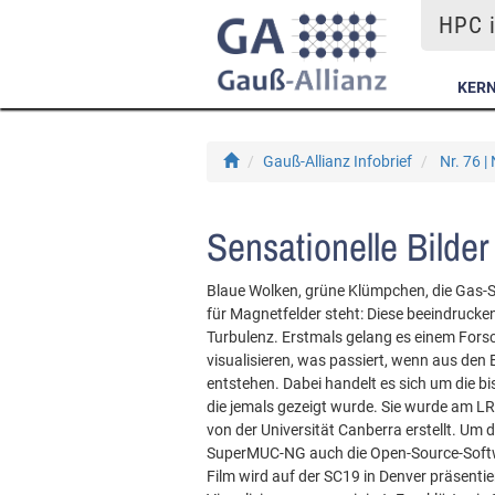
HPC i
KER
Gauß-Allianz Infobrief
Nr. 76 
Sensationelle Bilder
Blaue Wolken, grüne Klümpchen, die Gas-S
für Magnetfelder steht: Diese beeindrucken
Turbulenz. Erstmals gelang es einem For
visualisieren, was passiert, wenn aus de
entstehen. Dabei handelt es sich um die b
die jemals gezeigt wurde. Sie wurde am L
von der Universität Canberra erstellt. Um
SuperMUC-NG auch die Open-Source-Softw
Film wird auf der SC19 in Denver präsentie