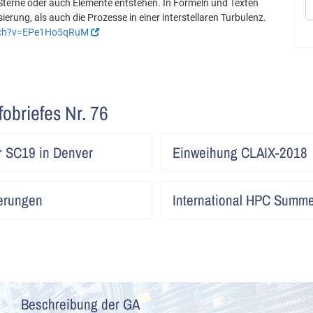
e Sterne oder auch Elemente entstehen. In Formeln und Texten
erung, als auch die Prozesse in einer interstellaren Turbulenz.
tch?v=EPe1Ho5qRuM
fobriefes Nr. 76
Artikel
er SC19 in Denver
Einweihung CLAIX-2018
lesen
Artikel
ierungen
International HPC Summe
lesen
Beschreibung der GA