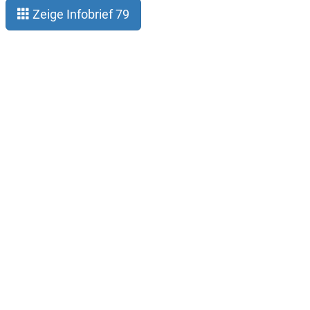
Zeige Infobrief 79
Impressum
Datenschutz
Der Verein
Kontakt
Infobrief abonnieren
Twitter (@hpc_deutschland)