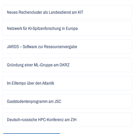
Artikel
Neues Rechencluster als Landesdienst am KIT
lesen
Artikel
Netzwerk für KI-Spitzenforschung in Europa
lesen
Artikel
JARDS – Software zur Ressourcenvergabe
lesen
Artikel
Gründung einer ML-Gruppe am DKRZ
lesen
Artikel
Im Eiltempo über den Atlantik
lesen
Artikel
Gaststudentenprogramm am JSC
lesen
Artikel
Deutsch-russische HPC-Konferenz am ZIH
lesen