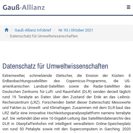
Gauß-Allianz Infobrief
Nr. 93 | Oktober 2021
Datenschatz für Umweltwissenschaften
Datenschatz für Umweltwissenschaften
Extremwetter, schmelzende Gletscher, die Erosion der Küsten: 8
Erdbeobachtungssatelliten des Copernicus-Programms, die US-
amerikanischen Landsat-Satelliten sowie die Radar-Satelliten des
Deutschen Zentrums für Luft- und Raumfahrt (DLR) senden derzeit täglich
rund 19 Terabyte an Daten über den Zustand der Erde an das Leibniz-
Rechenzentrum (LRZ). Forschenden bietet dieser Datenschatz Messwerte
und Fakten zu Umwelt- und Klimafragen. Zusammen mit dem DLR baut das
LRZ dafür eine innovative Hochleistungsanalyseplattform namens terrabyte
auf. Sie verbindet über eine 10-Gigabit-Leitung das Satellitendatenarchiv des
DLR in Oberpfaffenhofen mit intelligent verwaltetem Online-Speicherplatz
von rund 50 Petabyte sowie mit den Supercomputern in Garching. 2020