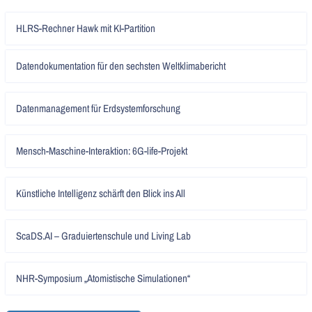
Artikel
HLRS-Rechner Hawk mit KI-Partition
lesen
Artikel
Datendokumentation für den sechsten Weltklimabericht
lesen
Artikel
Datenmanagement für Erdsystemforschung
lesen
Artikel
Mensch-Maschine-Interaktion: 6G-life-Projekt
lesen
Artikel
Künstliche Intelligenz schärft den Blick ins All
lesen
Artikel
ScaDS.AI – Graduiertenschule und Living Lab
lesen
Artikel
NHR-Symposium „Atomistische Simulationen“
lesen