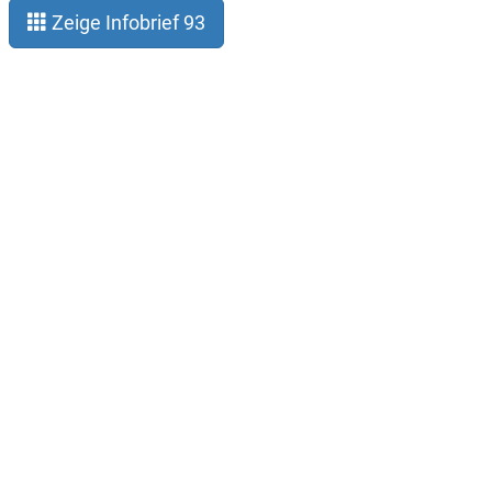
Zeige Infobrief 93
Impressum
Datenschutz
Der Verein
Kontakt
Infobrief abonnieren
Twitter (@hpc_deutschland)