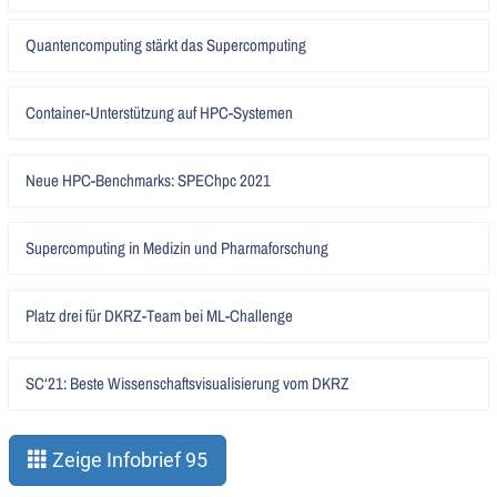
Artikel
Quantencomputing stärkt das Supercomputing
lesen
Artikel
Container-Unterstützung auf HPC-Systemen
lesen
Artikel
Neue HPC-Benchmarks: SPEChpc 2021
lesen
Artikel
Supercomputing in Medizin und Pharmaforschung
lesen
Artikel
Platz drei für DKRZ-Team bei ML-Challenge
lesen
Artikel
SC‘21: Beste Wissenschaftsvisualisierung vom DKRZ
lesen
Zeige Infobrief 95