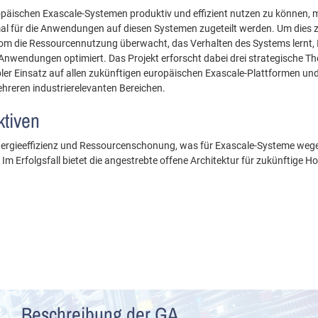
opäischen Exascale-Systemen produktiv und effizient nutzen zu können, m
l für die Anwendungen auf diesen Systemen zugeteilt werden. Um dies zu 
om die Ressourcennutzung überwacht, das Verhalten des Systems lernt, I
Anwendungen optimiert. Das Projekt erforscht dabei drei strategische The
ler Einsatz auf allen zukünftigen europäischen Exascale-Plattformen und ei
reren industrierelevanten Bereichen.
ktiven
 Energieeffizienz und Ressourcenschonung, was für Exascale-Systeme we
Im Erfolgsfall bietet die angestrebte offene Architektur für zukünftige Ho
Beschreibung der GA