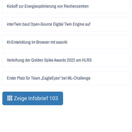
Artikel
Kickoff zur Energieoptimierung von Rechenzentren
lesen
Artikel
interTwin baut Open-Source Digital Twin Engine auf
lesen
Artikel
KI-Entwicklung im Browser mit asanAI
lesen
Artikel
Verleihung der Golden Spike Awards 2022 am HLRS
lesen
Artikel
Erster Platz für Team „EagleEyes“ bei ML-Challenge
lesen
Zeige Infobrief 103