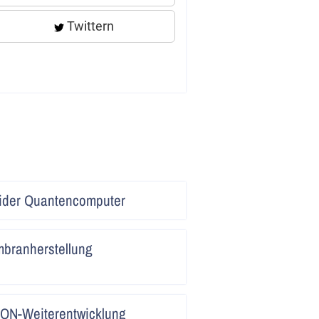
Twittern
Artikel
rider Quantencomputer
lesen
Artikel
embranherstellung
lesen
Artikel
CON-Weiterentwicklung
lesen