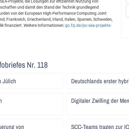
EA-Projekte, die Lösungen zur effizienten Nutzung von
chaffen und damit den Stand der Technik grundlegend
wurden von der European High-Performance Computing Joint
d, Frankreich, Griechenland, Irland, Italien, Spanien, Schweden,
k finanziert. Weitere Informationen:
go.fzj.de/jsc-sea-projekte-
fobriefes Nr. 118
Artikel
 Jülich
Deutschlands erster hyb
lesen
Artikel
m
Digitaler Zwilling der M
lesen
Artikel
serung von
SCC-Teams tragen zur I
lesen