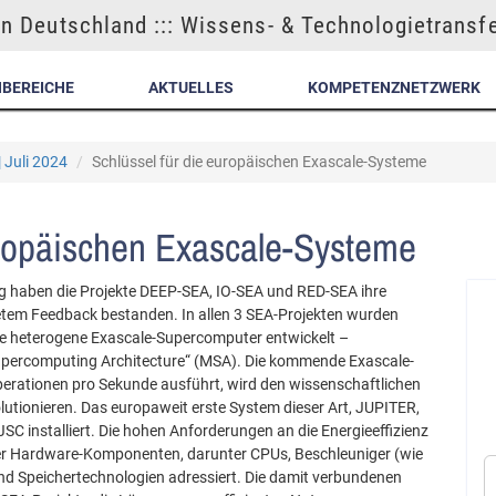
n Deutschland ::: Wissens- & Technologietransf
NBEREICHE
AKTUELLES
KOMPETENZNETZWERK
| Juli 2024
Schlüssel für die europäischen Exascale-Systeme
uropäischen Exascale-Systeme
 haben die Projekte DEEP-SEA, IO-SEA und RED-SEA ihre
tem Feedback bestanden. In allen 3 SEA-Projekten wurden
are heterogene Exascale-Supercomputer entwickelt –
Supercomputing Architecture“ (MSA). Die kommende Exascale-
rationen pro Sekunde ausführt, wird den wissenschaftlichen
utionieren. Das europaweit erste System dieser Art, JUPITER,
SC installiert. Die hohen Anforderungen an die Energieeffizienz
ner Hardware-Komponenten, darunter CPUs, Beschleuniger (wie
d Speichertechnologien adressiert. Die damit verbundenen