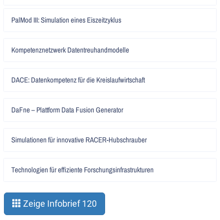
Artikel
PalMod III: Simulation eines Eiszeitzyklus
lesen
Artikel
Kompetenznetzwerk Datentreuhandmodelle
lesen
Artikel
DACE: Datenkompetenz für die Kreislaufwirtschaft
lesen
Artikel
DaFne – Plattform Data Fusion Generator
lesen
Artikel
Simulationen für innovative RACER-Hubschrauber
lesen
Artikel
Technologien für effiziente Forschungsinfrastrukturen
lesen
Zeige Infobrief 120