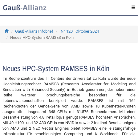
Gauß-Allianz Infobrief
Nr. 120 | Oktober 2024
Neues HPC-System RAMSES in Köln
Neues HPC-System RAMSES in Köln
Im Rechenzentrum des IT Centers der Universität zu Köln wurde der neue
Hochleistungsrechner RAMSES (Research Accelerator for Modeling and
Simulation with Enhanced Security) in Betrieb genommen, der neben einer
Reihe weiterer Forschungsbereiche besonders für die
Lebenswissenschaften konzipiert wurde. RAMSES ist mit 164
Rechenknoten der Genoa-Serie von AMD sowie 10 Kubernetes-Knoten
ausgestattet, insgesamt 348 CPUs mit 31.576 Rechenkernen. Mit einer
Gesamtleistung von 4,8 PetaFlop/s genügt RAMSES höchsten Ansprüchen.
Mit 40 H100- und 32 A30-GPUs von NVIDIA sowie 2 Instinct-Beschleunigern
von AMD und 2 NEC Vector Engines bietet RAMSES eine leistungsfähige
Infrastruktur für beschleunigtes Computing und KI-Workloads. Für die