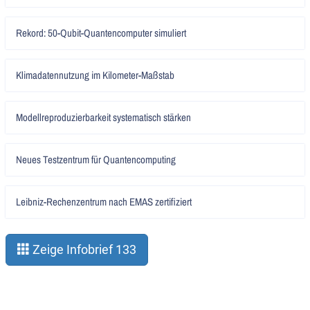
Artikel
Rekord: 50-Qubit-Quantencomputer simuliert
lesen
Artikel
Klimadatennutzung im Kilometer-Maßstab
lesen
Artikel
Modellreproduzierbarkeit systematisch stärken
lesen
Artikel
Neues Testzentrum für Quantencomputing
lesen
Artikel
Leibniz-Rechenzentrum nach EMAS zertifiziert
lesen
Zeige Infobrief 133