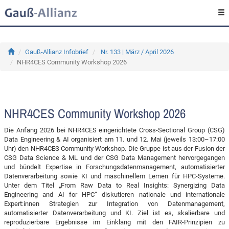
Gauß-Allianz Infobrief
Nr. 133 | März / April 2026
NHR4CES Community Workshop 2026
NHR4CES Community Workshop 2026
Die Anfang 2026 bei NHR4CES eingerichtete Cross-Sectional Group (CSG)
Data Engineering & AI organisiert am 11. und 12. Mai (jeweils 13:00–17:00
Uhr) den NHR4CES Community Workshop. Die Gruppe ist aus der Fusion der
CSG Data Science & ML und der CSG Data Management hervorgegangen
und bündelt Expertise in Forschungsdatenmanagement, automatisierter
Datenverarbeitung sowie KI und maschinellem Lernen für HPC-Systeme.
Unter dem Titel „From Raw Data to Real Insights: Synergizing Data
Engineering and AI for HPC“ diskutieren nationale und internationale
Expert:innen Strategien zur Integration von Datenmanagement,
automatisierter Datenverarbeitung und KI. Ziel ist es, skalierbare und
reproduzierbare Ergebnisse im Einklang mit den FAIR-Prinzipien zu