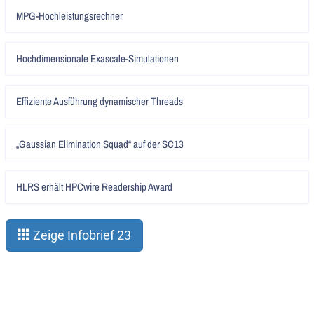
Artikel
MPG-Hochleistungsrechner
lesen
Artikel
Hochdimensionale Exascale-Simulationen
lesen
Artikel
Effiziente Ausführung dynamischer Threads
lesen
Artikel
„Gaussian Elimination Squad“ auf der SC13
lesen
Artikel
HLRS erhält HPCwire Readership Award
lesen
Zeige Infobrief 23