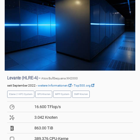
Levante (HLRE-4) -
Atos BullSequana XH2000
seit September 2022 -
weitere Informationen
-
Top500.org
Ebene 2 HPC-System
GPU-Knoten
MPP-System
SMP-Knoten
16.600 TFlop/s
3.042 Knoten
863.00 TiB
389.376 CPU-Kerne