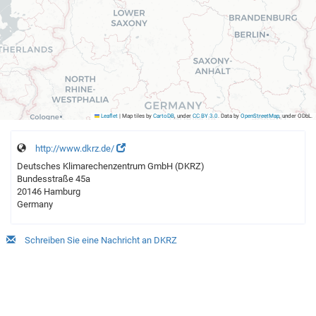
Leaflet
|
Map tiles by
CartoDB
, under
CC BY 3.0
. Data by
OpenStreetMap
, under ODbL.
http://www.dkrz.de/
Deutsches Klimarechenzentrum GmbH (DKRZ)
Bundesstraße 45a
20146 Hamburg
Germany
Schreiben Sie eine Nachricht an DKRZ