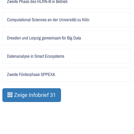
Zweite Phase des HLRN-III in Betrieb
lesen
Artikel
Computational Sciences an der Universität zu Köln
lesen
Artikel
Dresden und Leipzig gemeinsam für Big Data
lesen
Artikel
Datenanalyse in Smart Ecosystems
lesen
Artikel
Zweite Förderphase SPPEXA
lesen
Zeige Infobrief 31