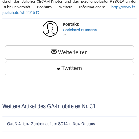
durch den Jülicher CECAM-Knoten und das Exzellenzcluster RESOLV an der
Ruhr-Universität Bochum. Weitere Informationen:
http://www.fz-
juelich.de/stl-2015
Kontakt:
Godehard Sutmann
JSC
Weiterleiten
Twittern
Weitere Artikel des GA-Infobriefes Nr. 31
Artikel
Gauß-Allianz-Zentren auf der SC14 in New Orleans
lesen
Artikel