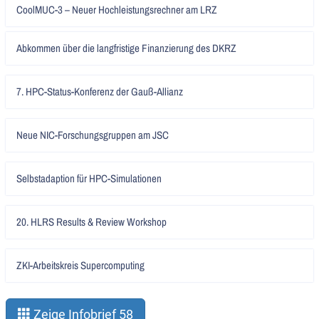
Artikel
CoolMUC-3 – Neuer Hochleistungsrechner am LRZ
lesen
Artikel
Abkommen über die langfristige Finanzierung des DKRZ
lesen
Artikel
7. HPC-Status-Konferenz der Gauß-Allianz
lesen
Artikel
Neue NIC-Forschungsgruppen am JSC
lesen
Artikel
Selbstadaption für HPC-Simulationen
lesen
Artikel
20. HLRS Results & Review Workshop
lesen
Artikel
ZKI-Arbeitskreis Supercomputing
lesen
Zeige Infobrief 58