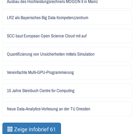
Ausbau des Hochleistungsrechners MOGON II in Mainz
lesen
Artikel
LRZ als Bayerisches Big Data Kompetenzzentrum
lesen
Artikel
SCC baut European Open Science Cloud mit auf
lesen
Artikel
Quantifizierung von Unsicherheiten mittels Simulation
lesen
Artikel
Vereinfachte Multi-GPU-Programmierung
lesen
Artikel
10 Jahre Steinbuch Centre for Computing
lesen
Artikel
Neue Data-Analytics-Vorlesung an der TU Dresden
lesen
Zeige Infobrief 61