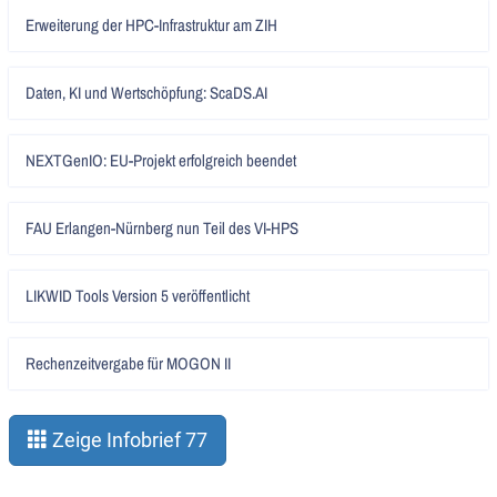
Artikel
Erweiterung der HPC-Infrastruktur am ZIH
lesen
Artikel
Daten, KI und Wertschöpfung: ScaDS.AI
lesen
Artikel
NEXTGenIO: EU-Projekt erfolgreich beendet
lesen
Artikel
FAU Erlangen-Nürnberg nun Teil des VI-HPS
lesen
Artikel
LIKWID Tools Version 5 veröffentlicht
lesen
Artikel
Rechenzeitvergabe für MOGON II
lesen
Zeige Infobrief 77