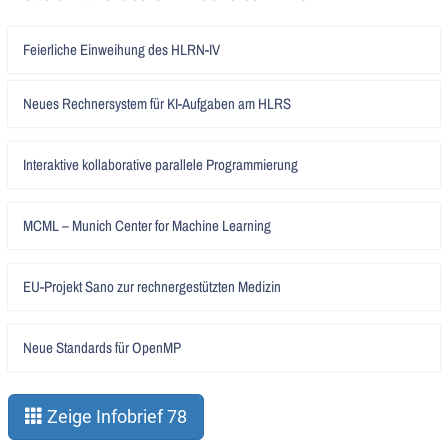
Artikel
Feierliche Einweihung des HLRN-IV
lesen
Artikel
Neues Rechnersystem für KI-Aufgaben am HLRS
lesen
Artikel
Interaktive kollaborative parallele Programmierung
lesen
Artikel
MCML – Munich Center for Machine Learning
lesen
Artikel
EU-Projekt Sano zur rechnergestützten Medizin
lesen
Artikel
Neue Standards für OpenMP
lesen
Zeige Infobrief 78