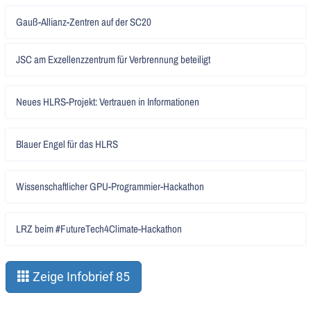
Artikel
Gauß-Allianz-Zentren auf der SC20
lesen
Artikel
JSC am Exzellenzzentrum für Verbrennung beteiligt
lesen
Artikel
Neues HLRS-Projekt: Vertrauen in Informationen
lesen
Artikel
Blauer Engel für das HLRS
lesen
Artikel
Wissenschaftlicher GPU-Programmier-Hackathon
lesen
Artikel
LRZ beim #FutureTech4Climate-Hackathon
lesen
Zeige Infobrief 85