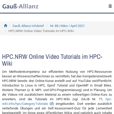
Gauß-Allianz Infobrief
Nr. 88 | März / April 2021
HPC.NRW Online Video Tutorials im HPC-Wiki
HPC.NRW Online Video Tutorials im HPC-
Wiki
Um Methodenkompetenz zur effizienten Nutzung von HPC-Ressourcen
besser an Wissenschaftler/innen zu vermitteln, hat das Kompetenznetzwerk
HPC.NRW bereits drei Online-Kurse erstellt und auf YouTube veröffentlicht:
Introduction to Linux in HPC, Gprof Tutorial und OpenMP in Small Bites.
Weitere Themen (z. B. MPI- und GPU-Programmierung) sind in Planung. Um
die Videos mit zusätzlichem Material zu einem vollwertigen Online-Kurs zu
erweitern, sind die Tutorials im HPC-Wiki (vgl. GA-IB Nr. 71;
hpc-
wiki.info/hpc/Category:Tutorials
) eingebunden. Dort werden zusätzlich
vertiefende Übungen und ein Self-Assessment-Quiz für jede Lerneinheit
bereitgestellt. Im Sinne eines öffentlichen Wikis sind natürlich auch Inhalte