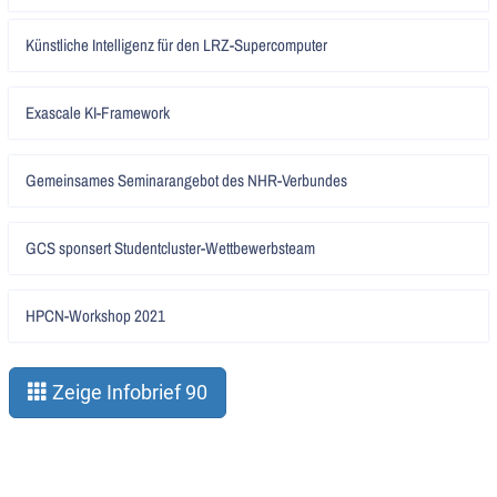
Artikel
Künstliche Intelligenz für den LRZ-Supercomputer
lesen
Artikel
Exascale KI-Framework
lesen
Artikel
Gemeinsames Seminarangebot des NHR-Verbundes
lesen
Artikel
GCS sponsert Studentcluster-Wettbewerbsteam
lesen
Artikel
HPCN-Workshop 2021
lesen
Zeige Infobrief 90