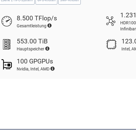
Ebene 2 HPC-System
GPU-Knoten
SMP-Knoten
1.23
8.500 TFlop/s
HDR100-
Gesamtleistung
Infinib
553.00 TiB
123.
Hauptspeicher
Intel, 
100 GPGPUs
Nvidia, Intel, AMD