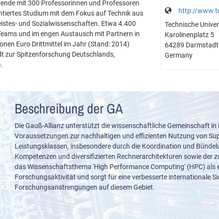
erende mit 300 Professorinnen und Professoren
http://www.t
tiertes Studium mit dem Fokus auf Technik aus
Geistes- und Sozialwissenschaften. Etwa 4.400
Technische Univer
 Teams und im engen Austausch mit Partnern in
Karolinenplatz 5
onen Euro Drittmittel im Jahr (Stand: 2014)
64289 Darmstadt
dt zur Spitzenforschung Deutschlands,
Germany
.
Beschreibung der GA
Die Gauß-Allianz unterstützt die wissenschaftliche Gemeinschaft in
Voraussetzungen zur nachhaltigen und effizienten Nutzung von S
Leistungsklassen, insbesondere durch die Koordination und Bünde
Kompetenzen und diversifizierten Rechnerarchitekturen sowie der z
das Wissenschaftsthema 'High Performance Computing' (HPC) als e
Forschungsaktivität und sorgt für eine verbesserte internationale S
Forschungsanstrengungen auf diesem Gebiet.