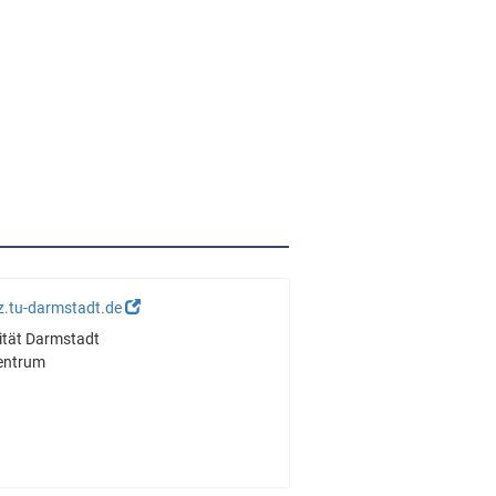
z.tu-darmstadt.de
ität Darmstadt
entrum