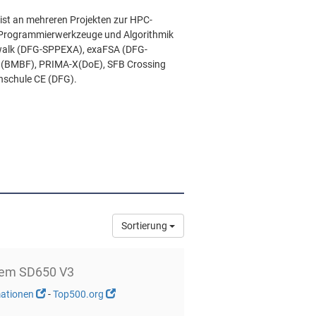
ist an mehreren Projekten zur HPC-
 Programmierwerkzeuge und Algorithmik
atwalk (DFG-SPPEXA), exaFSA (DFG-
 (BMBF), PRIMA-X(DoE), SFB Crossing
nschule CE (DFG).
Sortierung
tem SD650 V3
mationen
-
Top500.org