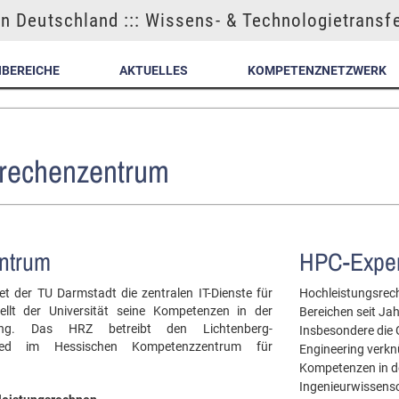
n Deutschland ::: Wissens- & Technologietransf
NBEREICHE
AKTUELLES
KOMPETENZNETZWERK
rechenzentrum
ntrum
HPC-Exper
 der TU Darmstadt die zentralen IT-Dienste für
Hochleistungsrech
llt der Universität seine Kompetenzen in der
Bereichen seit Ja
gung. Das HRZ betreibt den Lichtenberg-
Insbesondere die
lied im Hessischen Kompetenzzentrum für
Engineering verkn
Kompetenzen in de
Ingenieurwissens