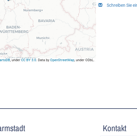
Schreiben Sie e
artoDB
, under
CC BY 3.0
. Data by
OpenStreetMap
, under ODbL.
armstadt
Kontakt