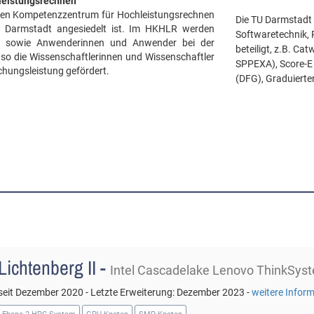
leistungsrechnen
chen Kompetenzzentrum für Hochleistungsrechnen
Die TU Darmstadt 
n Darmstadt angesiedelt ist. Im HKHLR werden
Softwaretechnik,
n sowie Anwenderinnen und Anwender bei der
beteiligt, z.B. C
 so die Wissenschaftlerinnen und Wissenschaftler
SPPEXA), Score-E
chungsleistung gefördert.
(DFG), Graduierte
Lichtenberg II -
Intel Cascadelake Lenovo ThinkSys
seit Dezember 2020 - Letzte Erweiterung: Dezember 2023 -
weitere Infor