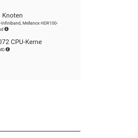
1 Knoten
Infiniband, Mellanox HDR100-
and
072 CPU-Kerne
AMD