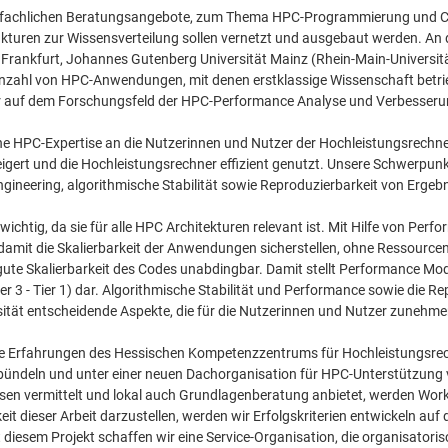
n fachlichen Beratungsangebote, zum Thema HPC-Programmierung und Code
ukturen zur Wissensverteilung sollen vernetzt und ausgebaut werden. An 
 Frankfurt, Johannes Gutenberg Universität Mainz (Rhein-Main-Universit
 Anzahl von HPC-Anwendungen, mit denen erstklassige Wissenschaft betrie
r auf dem Forschungsfeld der HPC-Performance Analyse und Verbesseru
iche HPC-Expertise an die Nutzerinnen und Nutzer der Hochleistungsrechn
rt und die Hochleistungsrechner effizient genutzt. Unsere Schwerpunk
ineering, algorithmische Stabilität sowie Reproduzierbarkeit von Ergeb
chtig, da sie für alle HPC Architekturen relevant ist. Mit Hilfe von Perf
damit die Skalierbarkeit der Anwendungen sicherstellen, ohne Ressource
 gute Skalierbarkeit des Codes unabdingbar. Damit stellt Performance Mod
r 3 - Tier 1) dar. Algorithmische Stabilität und Performance sowie die
iosität entscheidende Aspekte, die für die Nutzerinnen und Nutzer zunehm
e Erfahrungen des Hessischen Kompetenzzentrums für Hochleistungsrech
bündeln und unter einer neuen Dachorganisation für HPC-Unterstützung 
en vermittelt und lokal auch Grundlagenberatung anbietet, werden Work
t dieser Arbeit darzustellen, werden wir Erfolgskriterien entwickeln auf
diesem Projekt schaffen wir eine Service-Organisation, die organisatori