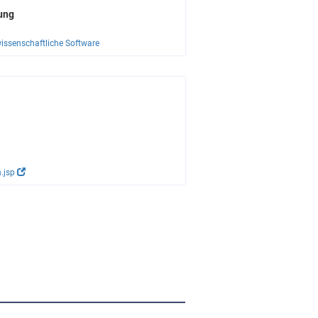
ung
wissenschaftliche Software
n.jsp