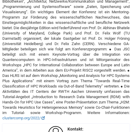
Bibliotheken“, „Architektur, Netzwerke/Kommunikation und Management“,
„Programmierung und Systemsoftware“ sowie „Daten, Speicherung und
Visualisierung“. Ein wichtiges Element der Konferenz ist ein Mentoring-
Programm zur Förderung des wissenschaftlichen Nachwuchses, das
Einstiegsmöglichkeiten in das wissenschaftliche und berufliche Netzwerk
bietet. Die diesjährige Edition wird federführend von Prof. Dr. Abhinav Bhatele
(University of Maryland, College Park) und Prof. Dr. Felix Wolf (TU
Darmstadt) organisiert; der lokale Gastgeber ist Prof. Dr. Holger Fröning
(Universität Heidelberg) und Dr. Felix Zahn (CERN). Verschiedene GA-
Mitglieder beteiligen sich wie folgt am Konferenzprogramm: ● Das JSC
beteiligt sich mit einem Keynote-Vortrag über die Integration von
Quantencomputern in HPC-Infrastrukturen und ist Mitorganisator des
Workshops „HPC for International Collaboration between Europe and Latin
America“, in dem Arbeiten aus dem EU-Projekt RISC2 vorgestellt werden. ●
Das HLRS ist auf dem Workshop „Monitoring and Analysis for HPC Systems
Plus Applications“ mit einem Vortrag zum Thema “Towards Real-Time
Classification of HPC Workloads via Out-of-Band Telemetry” vertreten. ● Die
Aktivitäten des IT Centers der RWTH Aachen University umfassen das
Tutorial-Angebot „Introduction to Research Data Management (RDM) with
Hands-On for HPC Use Cases“, eine Poster-Präsentation zum Thema „H2M:
Towards Heuristics for Heterogeneous Memory“ sowie Co-Chair-Funktionen
im Tutorial- sowie Workshop-Programm. Weitere Informationen:
clustercomp.org/2022/
Kontakt: