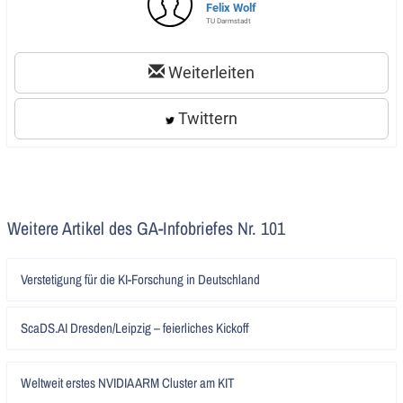
Felix Wolf
TU Darmstadt
Weiterleiten
Twittern
Weitere Artikel des GA-Infobriefes Nr. 101
Artikel
Verstetigung für die KI-Forschung in Deutschland
lesen
Artikel
ScaDS.AI Dresden/Leipzig – feierliches Kickoff
lesen
Artikel
Weltweit erstes NVIDIA ARM Cluster am KIT
lesen