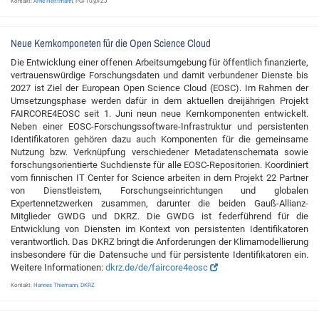
Kontakt:
Arne Heittmann
, PGI-10@FZJ
Neue Kernkomponeten für die Open Science Cloud
Die Entwicklung einer offenen Arbeitsumgebung für öffentlich finanzierte,
vertrauenswürdige Forschungsdaten und damit verbundener Dienste bis
2027 ist Ziel der European Open Science Cloud (EOSC). Im Rahmen der
Umsetzungsphase werden dafür in dem aktuellen dreijährigen Projekt
FAIRCORE4EOSC seit 1. Juni neun neue Kernkomponenten entwickelt.
Neben einer EOSC-Forschungssoftware-Infrastruktur und persistenten
Identifikatoren gehören dazu auch Komponenten für die gemeinsame
Nutzung bzw. Verknüpfung verschiedener Metadatenschemata sowie
forschungsorientierte Suchdienste für alle EOSC-Repositorien. Koordiniert
vom finnischen IT Center for Science arbeiten in dem Projekt 22 Partner
von Dienstleistern, Forschungseinrichtungen und globalen
Expertennetzwerken zusammen, darunter die beiden Gauß-Allianz-
Mitglieder GWDG und DKRZ. Die GWDG ist federführend für die
Entwicklung von Diensten im Kontext von persistenten Identifikatoren
verantwortlich. Das DKRZ bringt die Anforderungen der Klimamodellierung
insbesondere für die Datensuche und für persistente Identifikatoren ein.
Weitere Informationen:
dkrz.de/de/faircore4eosc
Kontakt:
Hannes Thiemann
,
DKRZ