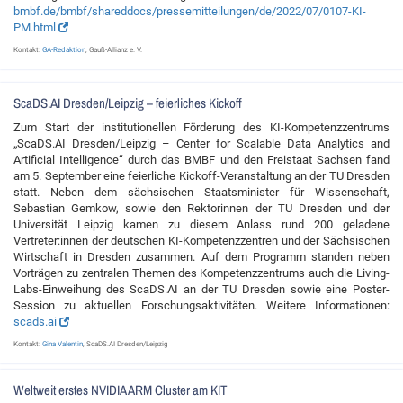
bmbf.de/bmbf/shareddocs/pressemitteilungen/de/2022/07/0107-KI-
PM.html
Kontakt:
GA-Redaktion
, Gauß-Allianz e. V.
ScaDS.AI Dresden/Leipzig – feierliches Kickoff
Zum Start der institutionellen Förderung des KI-Kompetenzzentrums
„ScaDS.AI Dresden/Leipzig – Center for Scalable Data Analytics and
Artificial Intelligence“ durch das BMBF und den Freistaat Sachsen fand
am 5. September eine feierliche Kickoff-Veranstaltung an der TU Dresden
statt. Neben dem sächsischen Staatsminister für Wissenschaft,
Sebastian Gemkow, sowie den Rektorinnen der TU Dresden und der
Universität Leipzig kamen zu diesem Anlass rund 200 geladene
Vertreter:innen der deutschen KI-Kompetenzzentren und der Sächsischen
Wirtschaft in Dresden zusammen. Auf dem Programm standen neben
Vorträgen zu zentralen Themen des Kompetenzzentrums auch die Living-
Labs-Einweihung des ScaDS.AI an der TU Dresden sowie eine Poster-
Session zu aktuellen Forschungsaktivitäten. Weitere Informationen:
scads.ai
Kontakt:
Gina Valentin
, ScaDS.AI Dresden/Leipzig
Weltweit erstes NVIDIA ARM Cluster am KIT