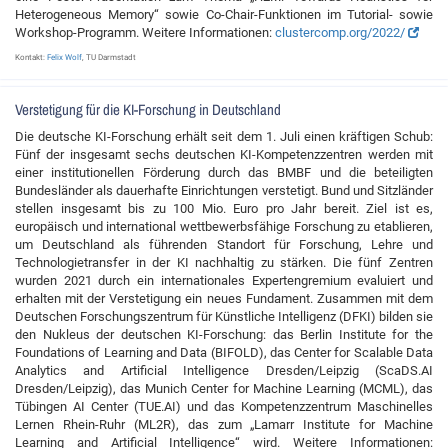
Heterogeneous Memory“ sowie Co-Chair-Funktionen im Tutorial- sowie
Workshop-Programm. Weitere Informationen:
clustercomp.org/2022/
Kontakt:
Felix Wolf
, TU Darmstadt
Verstetigung für die KI-Forschung in Deutschland
Die deutsche KI-Forschung erhält seit dem 1. Juli einen kräftigen Schub:
Fünf der insgesamt sechs deutschen KI-Kompetenzzentren werden mit
einer institutionellen Förderung durch das BMBF und die beteiligten
Bundesländer als dauerhafte Einrichtungen verstetigt. Bund und Sitzländer
stellen insgesamt bis zu 100 Mio. Euro pro Jahr bereit. Ziel ist es,
europäisch und international wettbewerbsfähige Forschung zu etablieren,
um Deutschland als führenden Standort für Forschung, Lehre und
Technologietransfer in der KI nachhaltig zu stärken. Die fünf Zentren
wurden 2021 durch ein internationales Expertengremium evaluiert und
erhalten mit der Verstetigung ein neues Fundament. Zusammen mit dem
Deutschen Forschungszentrum für Künstliche Intelligenz (DFKI) bilden sie
den Nukleus der deutschen KI-Forschung: das Berlin Institute for the
Foundations of Learning and Data (BIFOLD), das Center for Scalable Data
Analytics and Artificial Intelligence Dresden/Leipzig (ScaDS.AI
Dresden/Leipzig), das Munich Center for Machine Learning (MCML), das
Tübingen AI Center (TUE.AI) und das Kompetenzzentrum Maschinelles
Lernen Rhein-Ruhr (ML2R), das zum „Lamarr Institute for Machine
Learning and Artificial Intelligence“ wird. Weitere Informationen: