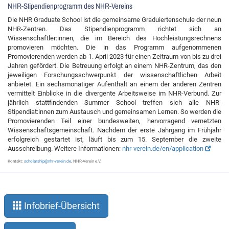
NHR-Stipendienprogramm des NHR-Vereins
Die NHR Graduate School ist die gemeinsame Graduiertenschule der neun
NHR-Zentren. Das Stipendienprogramm richtet sich an
Wissenschaftler:innen, die im Bereich des Hochleistungsrechnens
promovieren möchten. Die in das Programm aufgenommenen
Promovierenden werden ab 1. April 2023 für einen Zeitraum von bis zu drei
Jahren gefördert. Die Betreuung erfolgt an einem NHR-Zentrum, das den
jeweiligen Forschungsschwerpunkt der wissenschaftlichen Arbeit
anbietet. Ein sechsmonatiger Aufenthalt an einem der anderen Zentren
vermittelt Einblicke in die divergente Arbeitsweise im NHR-Verbund. Zur
jährlich stattfindenden Summer School treffen sich alle NHR-
Stipendiat:innen zum Austausch und gemeinsamen Lernen. So werden die
Promovierenden Teil einer bundesweiten, hervorragend vernetzten
Wissenschaftsgemeinschaft. Nachdem der erste Jahrgang im Frühjahr
erfolgreich gestartet ist, läuft bis zum 15. September die zweite
Ausschreibung. Weitere Informationen:
nhr-verein.de/en/application
Kontakt:
scholarship@nhr-verein.de
, NHR-Verein e.V.
Infobrief-Übersicht