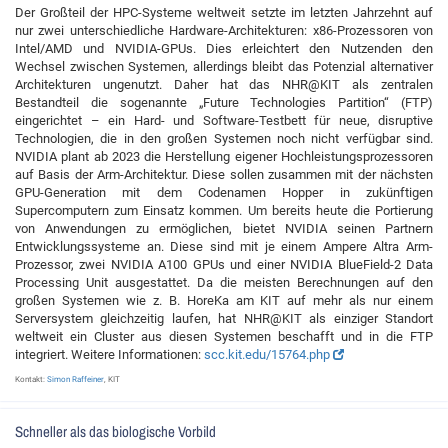
Der Großteil der HPC-Systeme weltweit setzte im letzten Jahrzehnt auf
nur zwei unterschiedliche Hardware-Architekturen: x86-Prozessoren von
Intel/AMD und NVIDIA-GPUs. Dies erleichtert den Nutzenden den
Wechsel zwischen Systemen, allerdings bleibt das Potenzial alternativer
Architekturen ungenutzt. Daher hat das NHR@KIT als zentralen
Bestandteil die sogenannte „Future Technologies Partition“ (FTP)
eingerichtet – ein Hard- und Software-Testbett für neue, disruptive
Technologien, die in den großen Systemen noch nicht verfügbar sind.
NVIDIA plant ab 2023 die Herstellung eigener Hochleistungsprozessoren
auf Basis der Arm-Architektur. Diese sollen zusammen mit der nächsten
GPU-Generation mit dem Codenamen Hopper in zukünftigen
Supercomputern zum Einsatz kommen. Um bereits heute die Portierung
von Anwendungen zu ermöglichen, bietet NVIDIA seinen Partnern
Entwicklungssysteme an. Diese sind mit je einem Ampere Altra Arm-
Prozessor, zwei NVIDIA A100 GPUs und einer NVIDIA BlueField-2 Data
Processing Unit ausgestattet. Da die meisten Berechnungen auf den
großen Systemen wie z. B. HoreKa am KIT auf mehr als nur einem
Serversystem gleichzeitig laufen, hat NHR@KIT als einziger Standort
weltweit ein Cluster aus diesen Systemen beschafft und in die FTP
integriert. Weitere Informationen:
scc.kit.edu/15764.php
Kontakt:
Simon Raffeiner
, KIT
Schneller als das biologische Vorbild