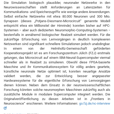
Die Simulation biologisch plausibler, neuronaler Netzwerke in den
Neurowissenschaften stellt Anforderungen an Latenzzeiten für
Kommunikations- und Speicherzugriffe wie wenige andere Anwendungen.
Selbst einfache Netzwerke mit etwa 80.000 Neuronen und 300 Mio.
Synapsen (dieses „Potjans-Diesmann-Microcircuit“ genannte Modell
entspricht etwa ein Millionstel der Hirnrinde) konnten bisher auf HPC-
Systemen − aber auch dedizierten Neuromorphic-Computing-Systemen −
bestenfalls in annähernd biologischer Realzeit simuliert werden. Für die
zukünftige Erforschung von Lernvorgängen in deutlich komplexeren
Netzwerken sind signifikant schnellere Simulationen jedoch unabdingbar.
In einem von der Helmholtz-Gemeinschaft geförderten
Kooperationsprojekt ist es am Forschungszentrum Jülich (FZJ) erstmals
gelungen, das Microcircuit auf einem IBM-Neural-Supercomputer viermal
schneller als in Realzeit zu simulieren. Obwohl diese FPGA-basierte
Maschine und ihr Kommunikationssystem für völlig anders geartete,
künstliche neuronale Netze optimiert ist, konnten neuartige Ansätze
validiert werden, die zur Entwicklung besser angepasster
Hardwaresysteme für die eigentliche Erforschung von Lernvorgängen
dienen können. Neben dem Einsatz in der neurowissenschaftlichen
Forschung könnten solche neuromorphen Maschinen zukünftig auch als
zusätzliche Module in modulare Supercomputer integriert werden. Die
Originalveröffentlichung zu diesen Arbeiten ist in „Frontiers in
Neuroscience“ erschienen. Weitere Informationen:
go.fzj.de/nc-interview