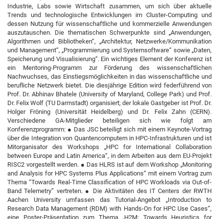
Industrie, Labs sowie Wirtschaft zusammen, um sich über aktuelle
Trends und technologische Entwicklungen im Cluster-Computing und
dessen Nutzung für wissenschaftliche und kommerzielle Anwendungen
auszutauschen. Die thematischen Schwerpunkte sind „Anwendungen,
Algorithmen und Bibliotheken“, „Architektur, Netzwerke/Kommunikation
und Management“, „Programmierung und Systemsoftware“ sowie „Daten,
Speicherung und Visualisierung“. Ein wichtiges Element der Konferenz ist
ein Mentoring-Programm zur Förderung des wissenschaftlichen
Nachwuchses, das Einstiegsmöglichkeiten in das wissenschaftliche und
berufliche Netzwerk bietet. Die diesjährige Edition wird federführend von
Prof. Dr. Abhinav Bhatele (University of Maryland, College Park) und Prof.
Dr. Felix Wolf (TU Darmstadt) organisiert; der lokale Gastgeber ist Prof. Dr.
Holger Fröning (Universität Heidelberg) und Dr. Felix Zahn (CERN).
Verschiedene GA-Mitglieder beteiligen sich wie folgt am
Konferenzprogramm: ● Das JSC beteiligt sich mit einem Keynote-Vortrag
über die Integration von Quantencomputern in HPC-Infrastrukturen und ist
Mitorganisator des Workshops „HPC for International Collaboration
between Europe and Latin America“, in dem Arbeiten aus dem EU-Projekt
RISC2 vorgestellt werden. ● Das HLRS ist auf dem Workshop „Monitoring
and Analysis for HPC Systems Plus Applications“ mit einem Vortrag zum
Thema “Towards Real-Time Classification of HPC Workloads via Out-of-
Band Telemetry” vertreten. ● Die Aktivitäten des IT Centers der RWTH
Aachen University umfassen das Tutorial-Angebot „Introduction to
Research Data Management (RDM) with Hands-On for HPC Use Cases“,
eine Poster-Präsentation zum Thema „H2M: Towards Heuristics for