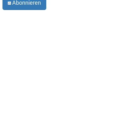
Abonnieren
Impressum
Datenschutz
Der Verein
Kontakt
Infobrief abonnieren