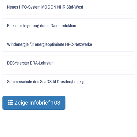
Artikel
Neues HPC-System MOGON NHR Süd-West
lesen
Artikel
Effizienzsteigerung durch Datenreduktion
lesen
Artikel
Windenergie für energieoptimierte HPC-Netzwerke
lesen
Artikel
DESYs erster ERA-Lehrstuhl
lesen
Artikel
Sommerschule des ScaDS.AI Dresden/Leipzig
lesen
Zeige Infobrief 108