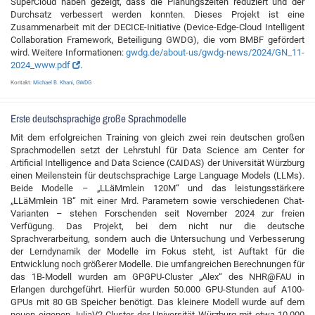
SuperCloud haben gezeigt, dass die Planungszeiten reduziert und der
Durchsatz verbessert werden konnten. Dieses Projekt ist eine
Zusammenarbeit mit der DECICE-Initiative (Device-Edge-Cloud Intelligent
Collaboration Framework, Beteiligung GWDG), die vom BMBF gefördert
wird. Weitere Informationen:
gwdg.de/about-us/gwdg-news/2024/GN_11-
2024_www.pdf
.
Kontakt:
Michael B. Khani
,
GWDG
Erste deutschsprachige große Sprachmodelle
Mit dem erfolgreichen Training von gleich zwei rein deutschen großen
Sprachmodellen setzt der Lehrstuhl für Data Science am Center for
Artificial Intelligence and Data Science (CAIDAS) der Universität Würzburg
einen Meilenstein für deutschsprachige Large Language Models (LLMs).
Beide Modelle – „LLäMmlein 120M“ und das leistungsstärkere
„LLäMmlein 1B“ mit einer Mrd. Parametern sowie verschiedenen Chat-
Varianten – stehen Forschenden seit November 2024 zur freien
Verfügung. Das Projekt, bei dem nicht nur die deutsche
Sprachverarbeitung, sondern auch die Untersuchung und Verbesserung
der Lerndynamik der Modelle im Fokus steht, ist Auftakt für die
Entwicklung noch größerer Modelle. Die umfangreichen Berechnungen für
das 1B-Modell wurden am GPGPU-Cluster „Alex“ des NHR@FAU in
Erlangen durchgeführt. Hierfür wurden 50.000 GPU-Stunden auf A100-
GPUs mit 80 GB Speicher benötigt. Das kleinere Modell wurde auf dem
neuen eigenen JuliaV2-Cluster der Universität Würzburg mit etwa 10.000