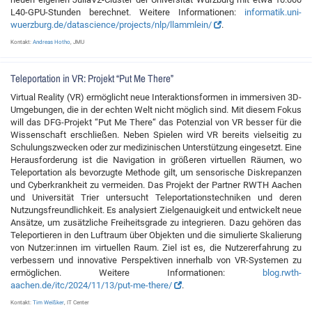
L40-GPU-Stunden berechnet. Weitere Informationen:
informatik.uni-
wuerzburg.de/datascience/projects/nlp/llammlein/
.
Kontakt:
Andreas Hotho
, JMU
Teleportation in VR: Projekt “Put Me There”
Virtual Reality (VR) ermöglicht neue Interaktionsformen in immersiven 3D-
Umgebungen, die in der echten Welt nicht möglich sind. Mit diesem Fokus
will das DFG-Projekt “Put Me There“ das Potenzial von VR besser für die
Wissenschaft erschließen. Neben Spielen wird VR bereits vielseitig zu
Schulungszwecken oder zur medizinischen Unterstützung eingesetzt. Eine
Herausforderung ist die Navigation in größeren virtuellen Räumen, wo
Teleportation als bevorzugte Methode gilt, um sensorische Diskrepanzen
und Cyberkrankheit zu vermeiden. Das Projekt der Partner RWTH Aachen
und Universität Trier untersucht Teleportationstechniken und deren
Nutzungsfreundlichkeit. Es analysiert Zielgenauigkeit und entwickelt neue
Ansätze, um zusätzliche Freiheitsgrade zu integrieren. Dazu gehören das
Teleportieren in den Luftraum über Objekten und die simulierte Skalierung
von Nutzer:innen im virtuellen Raum. Ziel ist es, die Nutzererfahrung zu
verbessern und innovative Perspektiven innerhalb von VR-Systemen zu
ermöglichen. Weitere Informationen:
blog.rwth-
aachen.de/itc/2024/11/13/put-me-there/
.
Kontakt:
Tim Weißker
, IT Center