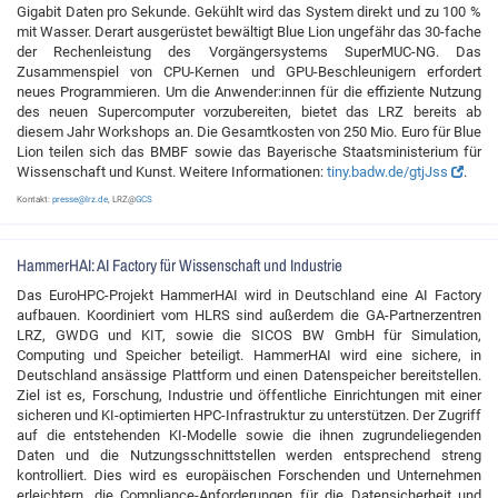
Gigabit Daten pro Sekunde. Gekühlt wird das System direkt und zu 100 %
mit Wasser. Derart ausgerüstet bewältigt Blue Lion ungefähr das 30-fache
der Rechenleistung des Vorgängersystems SuperMUC-NG. Das
Zusammenspiel von CPU-Kernen und GPU-Beschleunigern erfordert
neues Programmieren. Um die Anwender:innen für die effiziente Nutzung
des neuen Supercomputer vorzubereiten, bietet das LRZ bereits ab
diesem Jahr Workshops an. Die Gesamtkosten von 250 Mio. Euro für Blue
Lion teilen sich das BMBF sowie das Bayerische Staatsministerium für
Wissenschaft und Kunst. Weitere Informationen:
tiny.badw.de/gtjJss
.
Kontakt:
presse@lrz.de
, LRZ@
GCS
HammerHAI: AI Factory für Wissenschaft und Industrie
Das EuroHPC-Projekt HammerHAI wird in Deutschland eine AI Factory
aufbauen. Koordiniert vom HLRS sind außerdem die GA-Partnerzentren
LRZ, GWDG und KIT, sowie die SICOS BW GmbH für Simulation,
Computing und Speicher beteiligt. HammerHAI wird eine sichere, in
Deutschland ansässige Plattform und einen Datenspeicher bereitstellen.
Ziel ist es, Forschung, Industrie und öffentliche Einrichtungen mit einer
sicheren und KI-optimierten HPC-Infrastruktur zu unterstützen. Der Zugriff
auf die entstehenden KI-Modelle sowie die ihnen zugrundeliegenden
Daten und die Nutzungsschnittstellen werden entsprechend streng
kontrolliert. Dies wird es europäischen Forschenden und Unternehmen
erleichtern, die Compliance-Anforderungen für die Datensicherheit und