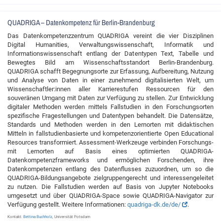
QUADRIGA – Datenkompetenz für Berlin-Brandenburg
Das Datenkompetenzzentrum QUADRIGA vereint die vier Disziplinen
Digital Humanities, Verwaltungswissenschaft, Informatik und
Informationswissenschaft entlang der Datentypen Text, Tabelle und
Bewegtes Bild am Wissenschaftsstandort Berlin-Brandenburg.
QUADRIGA schafft Begegnungsorte zur Erfassung, Aufbereitung, Nutzung
und Analyse von Daten in einer zunehmend digitalisierten Welt, um
Wissenschaftler:innen aller Karrierestufen Ressourcen für den
souveränen Umgang mit Daten zur Verfügung zu stellen. Zur Entwicklung
digitaler Methoden werden mittels Fallstudien in den Forschungsorten
spezifische Fragestellungen und Datentypen behandelt. Die Datensätze,
Standards und Methoden werden in den Lernorten mit didaktischen
Mitteln in fallstudienbasierte und kompetenzorientierte Open Educational
Resources transformiert. Assessment-Werkzeuge verbinden Forschungs-
mit Lernorten auf Basis eines optimierten QUADRIGA-
Datenkompetenzframeworks und ermöglichen Forschenden, ihre
Datenkompetenzen entlang des Datenflusses zuzuordnen, um so die
QUADRIGA-Bildungsangebote zielgruppengerecht und interessengeleitet
zu nutzen. Die Fallstudien werden auf Basis von Jupyter Notebooks
umgesetzt und über QUADRIGA-Space sowie QUADRIGA-Navigator zur
Verfügung gestellt. Weitere Informationen:
quadriga-dk.de/de/
.
Kontakt:
Bettina Buchholz
, Universität Potsdam