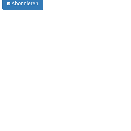
Abonnieren
Impressum
Datenschutz
Der Verein
Kontakt
Infobrief abonnieren