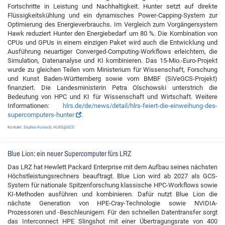
Fortschritte in Leistung und Nachhaltigkeit. Hunter setzt auf direkte
Flüssigkeitskühlung und ein dynamisches Power-Capping-System zur
Optimierung des Energieverbrauchs. Im Vergleich zum Vorgängersystem
Hawk reduziert Hunter den Energiebedarf um 80 %. Die Kombination von
CPUs und GPUs in einem einzigen Paket wird auch die Entwicklung und
Ausführung neuartiger Converged-Computing-Workflows erleichtern, die
Simulation, Datenanalyse und KI kombinieren. Das 15-Mio.-Euro-Projekt
wurde zu gleichen Teilen vom Ministerium für Wissenschaft, Forschung
und Kunst Baden-Württemberg sowie vom BMBF (SiVeGCS-Projekt)
finanziert. Die Landesministerin Petra Olschowski unterstrich die
Bedeutung von HPC und KI für Wissenschaft und Wirtschaft. Weitere
Informationen:
hlrs.de/de/news/detail/hlrs-feiert-die-einweihung-des-
supercomputers-hunter
.
Kontakt:
Sophia Honisch
, HLRS@
GCS
Blue Lion: ein neuer Supercomputer fürs LRZ
Das LRZ hat Hewlett Packard Enterprise mit dem Aufbau seines nächsten
Höchstleistungsrechners beauftragt. Blue Lion wird ab 2027 als GCS-
System für nationale Spitzenforschung klassische HPC-Workflows sowie
KI-Methoden ausführen und kombinieren. Dafür nutzt Blue Lion die
nächste Generation von HPE-Cray-Technologie sowie NVIDIA-
Prozessoren und -Beschleunigern. Für den schnellen Datentransfer sorgt
das Interconnect HPE Slingshot mit einer Übertragungsrate von 400