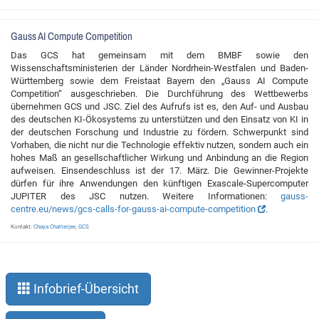
Gauss AI Compute Competition
Das GCS hat gemeinsam mit dem BMBF sowie den
Wissenschaftsministerien der Länder Nordrhein-Westfalen und Baden-
Württemberg sowie dem Freistaat Bayern den „Gauss AI Compute
Competition“ ausgeschrieben. Die Durchführung des Wettbewerbs
übernehmen GCS und JSC. Ziel des Aufrufs ist es, den Auf- und Ausbau
des deutschen KI-Ökosystems zu unterstützen und den Einsatz von KI in
der deutschen Forschung und Industrie zu fördern. Schwerpunkt sind
Vorhaben, die nicht nur die Technologie effektiv nutzen, sondern auch ein
hohes Maß an gesellschaftlicher Wirkung und Anbindung an die Region
aufweisen. Einsendeschluss ist der 17. März. Die Gewinner-Projekte
dürfen für ihre Anwendungen den künftigen Exascale-Supercomputer
JUPITER des JSC nutzen. Weitere Informationen:
gauss-
centre.eu/news/gcs-calls-for-gauss-ai-compute-competition
.
Kontakt:
Chaya Chatterjee
,
GCS
Infobrief-Übersicht