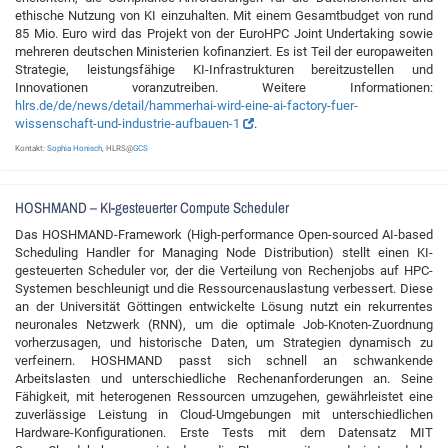
ethische Nutzung von KI einzuhalten. Mit einem Gesamtbudget von rund
85 Mio. Euro wird das Projekt von der EuroHPC Joint Undertaking sowie
mehreren deutschen Ministerien kofinanziert. Es ist Teil der europaweiten
Strategie, leistungsfähige KI-Infrastrukturen bereitzustellen und
Innovationen voranzutreiben. Weitere Informationen:
hlrs.de/de/news/detail/hammerhai-wird-eine-ai-factory-fuer-
wissenschaft-und-industrie-aufbauen-1
.
Kontakt:
Sophia Honisch
, HLRS@
GCS
HOSHMAND – KI-gesteuerter Compute Scheduler
Das HOSHMAND-Framework (High-performance Open-sourced AI-based
Scheduling Handler for Managing Node Distribution) stellt einen KI-
gesteuerten Scheduler vor, der die Verteilung von Rechenjobs auf HPC-
Systemen beschleunigt und die Ressourcenauslastung verbessert. Diese
an der Universität Göttingen entwickelte Lösung nutzt ein rekurrentes
neuronales Netzwerk (RNN), um die optimale Job-Knoten-Zuordnung
vorherzusagen, und historische Daten, um Strategien dynamisch zu
verfeinern. HOSHMAND passt sich schnell an schwankende
Arbeitslasten und unterschiedliche Rechenanforderungen an. Seine
Fähigkeit, mit heterogenen Ressourcen umzugehen, gewährleistet eine
zuverlässige Leistung in Cloud-Umgebungen mit unterschiedlichen
Hardware-Konfigurationen. Erste Tests mit dem Datensatz MIT