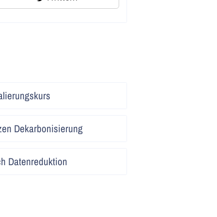
Artikel
lierungskurs
lesen
Artikel
zen Dekarbonisierung
lesen
Artikel
ch Datenreduktion
lesen