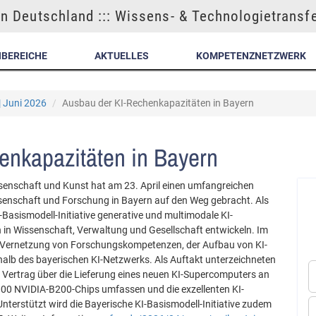
n Deutschland ::: Wissens- & Technologietransf
NBEREICHE
AKTUELLES
KOMPETENZNETZWERK
| Juni 2026
Ausbau der KI-Rechenkapazitäten in Bayern
enkapazitäten in Bayern
senschaft und Kunst hat am 23. April einen umfangreichen
senschaft und Forschung in Bayern auf den Weg gebracht. Als
I-Basismodell-Initiative generative und multimodale KI-
in Wissenschaft, Verwaltung und Gesellschaft entwickeln. Im
re Vernetzung von Forschungskompetenzen, der Aufbau von KI-
halb des bayerischen KI-Netzwerks. Als Auftakt unterzeichneten
rtrag über die Lieferung eines neuen KI-Supercomputers an
.000 NVIDIA-B200-Chips umfassen und die exzellenten KI-
nterstützt wird die Bayerische KI-Basismodell-Initiative zudem