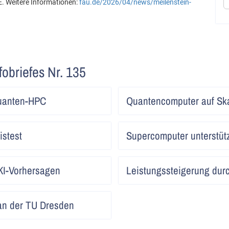
 Weitere Informationen:
fau.de/2026/04/news/meilenstein-
fobriefes Nr. 135
Artikel
Quanten-HPC
Quantencomputer auf Ska
lesen
Artikel
istest
Supercomputer unterstüt
lesen
Artikel
KI-Vorhersagen
Leistungssteigerung dur
lesen
Artikel
r an der TU Dresden
lesen