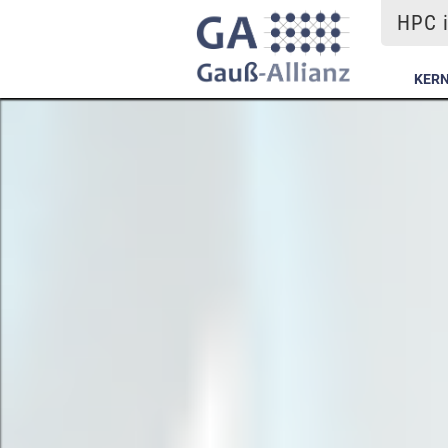
HPC i
KER