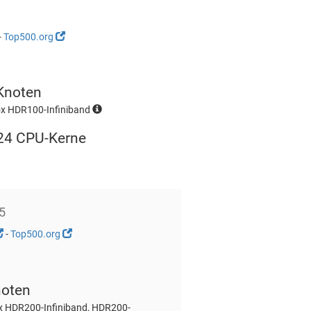
-
Top500.org
Knoten
ox HDR100-Infiniband
24 CPU-Kerne
5
-
Top500.org
noten
x HDR200-Infiniband, HDR200-