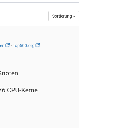
Sortierung
nen
-
Top500.org
Knoten
76 CPU-Kerne