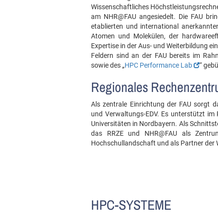
Wissenschaftliches Höchstleistungsrechne
am NHR@FAU angesiedelt. Die FAU bring
etablierten und international anerkann
Atomen und Molekülen, der hardwareeffi
Expertise in der Aus- und Weiterbildung ein
Feldern sind an der FAU bereits im Rah
sowie des „
HPC Performance Lab
“ gebü
Regionales Rechenzentr
Als zentrale Einrichtung der FAU sorgt d
und Verwaltungs-EDV. Es unterstützt i
Universitäten in Nordbayern. Als Schnitts
das RRZE und NHR@FAU als Zentrum 
Hochschullandschaft und als Partner der 
HPC-SYSTEME