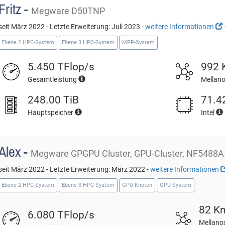
Fritz -
Megware D50TNP
seit März 2022 - Letzte Erweiterung: Juli 2023 -
weitere Informationen
Ebene 2 HPC-System
Ebene 3 HPC-System
MPP-System
5.450 TFlop/s
992 
Gesamtleistung
Mellan
248.00 TiB
71.4
Hauptspeicher
Intel
Alex -
Megware GPGPU Cluster, GPU-Cluster, NF5488A
seit März 2022 - Letzte Erweiterung: März 2022 -
weitere Informationen
Ebene 2 HPC-System
Ebene 3 HPC-System
GPU-Knoten
GPU-System
82 K
6.080 TFlop/s
Mellano