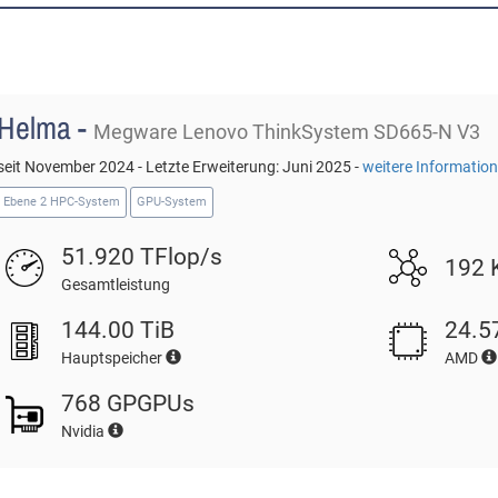
Helma -
Megware Lenovo ThinkSystem SD665-N V3
seit November 2024 - Letzte Erweiterung: Juni 2025 -
weitere Informatio
Ebene 2 HPC-System
GPU-System
51.920 TFlop/s
192 
Gesamtleistung
144.00 TiB
24.5
Hauptspeicher
AMD
768 GPGPUs
Nvidia