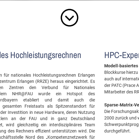
ales Hochleistungsrechnen
HPC-Exper
Modell-basiertes
Blockkurse hierz
für nationales Hochleistungsrechnen Erlangen
auch auf internat
ntrum Erlangen (RRZE) heraus eingerichtet. Es
der PATC (Prace A
en Zentren den Verbund für Nationales
Mitarbeiter des RR
it dem NHR@FAU wurde ein Hotspot des
ordbayern etabliert und damit auch die
Sparse-Matrix-Ve
gesamten Freistaats als Spitzenstandort für
Die Forschungsakt
er Investition in neue Hardware, deren Nutzung
2000 zurück und 
aftlern an der FAU und in ganz Deutschland
Schwerpunktprog
, wird gleichzeitig ein interdisziplinäres Team
ng des Rechners effizient unterstützen wird. Die
durchgeführt.
schäftsstelle Nord des „Kompetenznetzwerk für