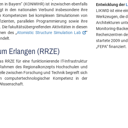
n in Bayern“ (KONWIHR) ist inzwischen ebenfalls
Entwicklung der
t in den nationalen Verbund insbesondere ihre
LIKWID ist eine e
ten Kompetenzen bei komplexen Simulationen von
Werkzeugen, die d
zienten, parallelen Programmierung sowie ihre
Architekturen unt
. Die fakultätsübergreifenden Aktivitäten in diesen
Monitoring-Backen
men des „
Atomistic Structure Simulation Lab
“
Rechenzentren der
ndelt.
startete 2009 und
„FEPA“ finanziert.
um Erlangen (RRZE)
as RRZE für eine funktionierende IT-Infrastruktur
m Rahmen des Regionalkonzepts Hochschulen und
telle zwischen Forschung und Technik begreift sich
computertechnologischer Kompetenz in der
Wissenschaft.