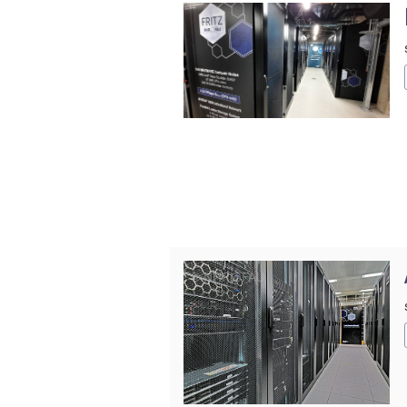
© NHR@FAU