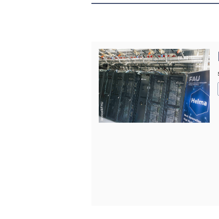
© Iannicelli/FAU