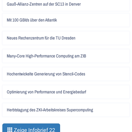
Artikel
Gauß-Allianz-Zentren auf der SC13 in Denver
lesen
Artikel
Mit 100 GBit/s über den Atlantik
lesen
Artikel
Neues Rechenzentrum für die TU Dresden
lesen
Artikel
Many-Core High-Performance Computing am ZIB
lesen
Artikel
Hochentwickelte Generierung von Stencil-Codes
lesen
Artikel
Optimierung von Performance und Energiebedarf
lesen
Artikel
Herbtstagung des ZKI-Arbeitskreises Supercomputing
lesen
Zeige Infobrief 22