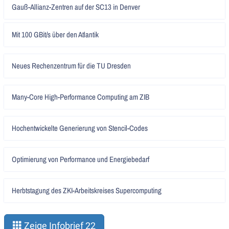
Artikel
Gauß-Allianz-Zentren auf der SC13 in Denver
lesen
Artikel
Mit 100 GBit/s über den Atlantik
lesen
Artikel
Neues Rechenzentrum für die TU Dresden
lesen
Artikel
Many-Core High-Performance Computing am ZIB
lesen
Artikel
Hochentwickelte Generierung von Stencil-Codes
lesen
Artikel
Optimierung von Performance und Energiebedarf
lesen
Artikel
Herbtstagung des ZKI-Arbeitskreises Supercomputing
lesen
Zeige Infobrief 22