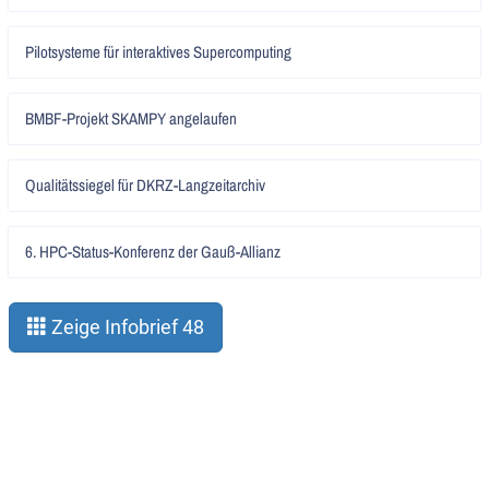
Artikel
Pilotsysteme für interaktives Supercomputing
lesen
Artikel
BMBF-Projekt SKAMPY angelaufen
lesen
Artikel
Qualitätssiegel für DKRZ-Langzeitarchiv
lesen
Artikel
6. HPC-Status-Konferenz der Gauß-Allianz
lesen
Zeige Infobrief 48