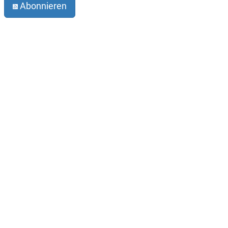
Abonnieren
Impressum
Datenschutz
Der Verein
Kontakt
Infobrief abonnieren