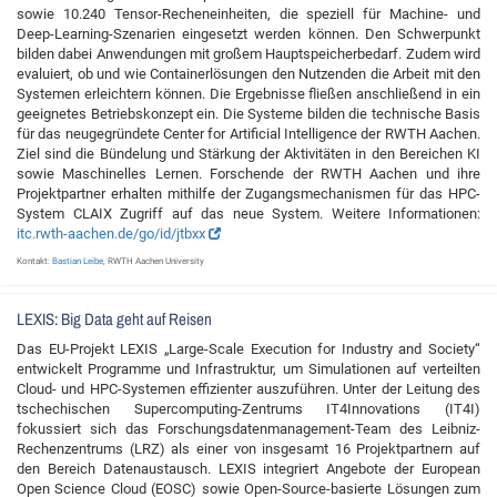
sowie 10.240 Tensor-Recheneinheiten, die speziell für Machine- und
Deep-Learning-Szenarien eingesetzt werden können. Den Schwerpunkt
bilden dabei Anwendungen mit großem Hauptspeicherbedarf. Zudem wird
evaluiert, ob und wie Containerlösungen den Nutzenden die Arbeit mit den
Systemen erleichtern können. Die Ergebnisse fließen anschließend in ein
geeignetes Betriebskonzept ein. Die Systeme bilden die technische Basis
für das neugegründete Center for Artificial Intelligence der RWTH Aachen.
Ziel sind die Bündelung und Stärkung der Aktivitäten in den Bereichen KI
sowie Maschinelles Lernen. Forschende der RWTH Aachen und ihre
Projektpartner erhalten mithilfe der Zugangsmechanismen für das HPC-
System CLAIX Zugriff auf das neue System. Weitere Informationen:
itc.rwth-aachen.de/go/id/jtbxx
Kontakt:
Bastian Leibe
, RWTH Aachen University
LEXIS: Big Data geht auf Reisen
Das EU-Projekt LEXIS „Large-Scale Execution for Industry and Society“
entwickelt Programme und Infrastruktur, um Simulationen auf verteilten
Cloud- und HPC-Systemen effizienter auszuführen. Unter der Leitung des
tschechischen Supercomputing-Zentrums IT4Innovations (IT4I)
fokussiert sich das Forschungsdatenmanagement-Team des Leibniz-
Rechenzentrums (LRZ) als einer von insgesamt 16 Projektpartnern auf
den Bereich Datenaustausch. LEXIS integriert Angebote der European
Open Science Cloud (EOSC) sowie Open-Source-basierte Lösungen zum