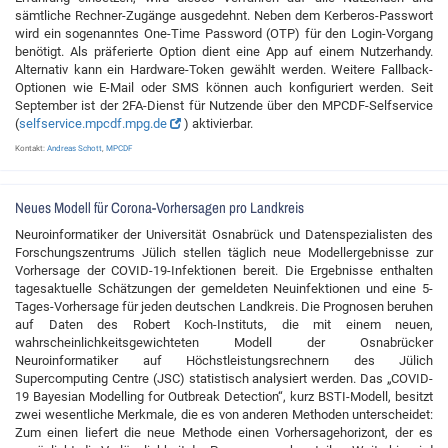
sämtliche Rechner-Zugänge ausgedehnt. Neben dem Kerberos-Passwort
wird ein sogenanntes One-Time Password (OTP) für den Login-Vorgang
benötigt. Als präferierte Option dient eine App auf einem Nutzerhandy.
Alternativ kann ein Hardware-Token gewählt werden. Weitere Fallback-
Optionen wie E-Mail oder SMS können auch konfiguriert werden. Seit
September ist der 2FA-Dienst für Nutzende über den MPCDF-Selfservice
(
selfservice.mpcdf.mpg.de
) aktivierbar.
Kontakt:
Andreas Schott
,
MPCDF
Neues Modell für Corona-Vorhersagen pro Landkreis
Neuroinformatiker der Universität Osnabrück und Datenspezialisten des
Forschungszentrums Jülich stellen täglich neue Modellergebnisse zur
Vorhersage der COVID-19-Infektionen bereit. Die Ergebnisse enthalten
tagesaktuelle Schätzungen der gemeldeten Neuinfektionen und eine 5-
Tages-Vorhersage für jeden deutschen Landkreis. Die Prognosen beruhen
auf Daten des Robert Koch-Instituts, die mit einem neuen,
wahrscheinlichkeitsgewichteten Modell der Osnabrücker
Neuroinformatiker auf Höchstleistungsrechnern des Jülich
Supercomputing Centre (JSC) statistisch analysiert werden. Das „COVID-
19 Bayesian Modelling for Outbreak Detection“, kurz BSTI-Modell, besitzt
zwei wesentliche Merkmale, die es von anderen Methoden unterscheidet:
Zum einen liefert die neue Methode einen Vorhersagehorizont, der es