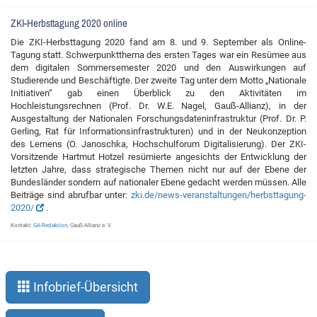
ZKI-Herbsttagung 2020 online
Die ZKI-Herbsttagung 2020 fand am 8. und 9. September als Online-
Tagung statt. Schwerpunktthema des ersten Tages war ein Resümee aus
dem digitalen Sommersemester 2020 und den Auswirkungen auf
Studierende und Beschäftigte. Der zweite Tag unter dem Motto „Nationale
Initiativen“ gab einen Überblick zu den Aktivitäten im
Hochleistungsrechnen (Prof. Dr. W.E. Nagel, Gauß-Allianz), in der
Ausgestaltung der Nationalen Forschungsdateninfrastruktur (Prof. Dr. P.
Gerling, Rat für Informationsinfrastrukturen) und in der Neukonzeption
des Lernens (O. Janoschka, Hochschulforum Digitalisierung). Der ZKI-
Vorsitzende Hartmut Hotzel resümierte angesichts der Entwicklung der
letzten Jahre, dass strategische Themen nicht nur auf der Ebene der
Bundesländer sondern auf nationaler Ebene gedacht werden müssen. Alle
Beiträge sind abrufbar unter:
zki.de/news-veranstaltungen/herbsttagung-
2020/
.
Kontakt:
GA-Redaktion
, Gauß-Allianz e. V.
Infobrief-Übersicht