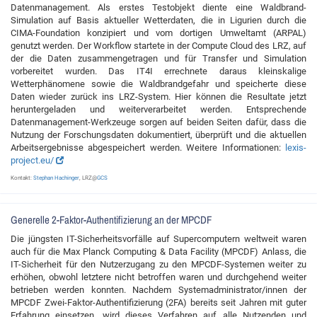
Datenmanagement. Als erstes Testobjekt diente eine Waldbrand-
Simulation auf Basis aktueller Wetterdaten, die in Ligurien durch die
CIMA-Foundation konzipiert und vom dortigen Umweltamt (ARPAL)
genutzt werden. Der Workflow startete in der Compute Cloud des LRZ, auf
der die Daten zusammengetragen und für Transfer und Simulation
vorbereitet wurden. Das IT4I errechnete daraus kleinskalige
Wetterphänomene sowie die Waldbrandgefahr und speicherte diese
Daten wieder zurück ins LRZ-System. Hier können die Resultate jetzt
heruntergeladen und weiterverarbeitet werden. Entsprechende
Datenmanagement-Werkzeuge sorgen auf beiden Seiten dafür, dass die
Nutzung der Forschungsdaten dokumentiert, überprüft und die aktuellen
Arbeitsergebnisse abgespeichert werden. Weitere Informationen:
lexis-
project.eu/
Kontakt:
Stephan Hachinger
, LRZ@
GCS
Generelle 2-Faktor-Authentifizierung an der MPCDF
Die jüngsten IT-Sicherheitsvorfälle auf Supercomputern weltweit waren
auch für die Max Planck Computing & Data Facility (MPCDF) Anlass, die
IT-Sicherheit für den Nutzerzugang zu den MPCDF-Systemen weiter zu
erhöhen, obwohl letztere nicht betroffen waren und durchgehend weiter
betrieben werden konnten. Nachdem Systemadministrator/innen der
MPCDF Zwei-Faktor-Authentifizierung (2FA) bereits seit Jahren mit guter
Erfahrung einsetzen, wird dieses Verfahren auf alle Nutzenden und