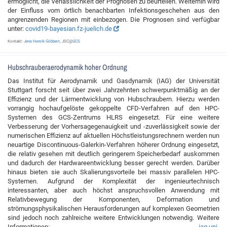
ermöglicht, die Verlässlichkeit der Prognosen zu beurteilen. Weiterhin wird
der Einfluss vom örtlich benachbarten Infektionsgeschehen aus den
angrenzenden Regionen mit einbezogen. Die Prognosen sind verfügbar
unter:
covid19-bayesian.fz-juelich.de
Kontakt:
Jens Henrik Göbbert
, JSC@
GCS
Hubschrauberaerodynamik hoher Ordnung
Das Institut für Aerodynamik und Gasdynamik (IAG) der Universität
Stuttgart forscht seit über zwei Jahrzehnten schwerpunktmäßig an der
Effizienz und der Lärmentwicklung von Hubschraubern. Hierzu werden
vorrangig hochaufgelöste gekoppelte CFD-Verfahren auf den HPC-
Systemen des GCS-Zentrums HLRS eingesetzt. Für eine weitere
Verbesserung der Vorhersagegenauigkeit und -zuverlässigkeit sowie der
numerischen Effizienz auf aktuellen Höchstleistungsrechnern werden nun
neuartige Discontinuous-Galerkin-Verfahren höherer Ordnung eingesetzt,
die relativ gesehen mit deutlich geringerem Speicherbedarf auskommen
und dadurch der Hardwareentwicklung besser gerecht werden. Darüber
hinaus bieten sie auch Skalierungsvorteile bei massiv parallelen HPC-
Systemen. Aufgrund der Komplexität der ingenieurtechnisch
interessanten, aber auch höchst anspruchsvollen Anwendung mit
Relativbewegung der Komponenten, Deformation und
strömungsphysikalischen Herausforderungen auf komplexen Geometrien
sind jedoch noch zahlreiche weitere Entwicklungen notwendig. Weitere
Informationen:
iag.uni-