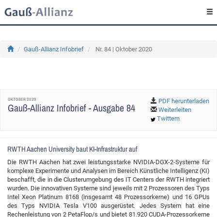
Gauß-Allianz Infobrief
Nr. 84 | Oktober 2020
OKTOBER 2020
PDF herunterladen
Gauß-Allianz Infobrief - Ausgabe 84
Weiterleiten
Twittern
RWTH Aachen University baut KI-Infrastruktur auf
Die RWTH Aachen hat zwei leistungsstarke NVIDIA-DGX-2-Systeme für
komplexe Experimente und Analysen im Bereich Künstliche Intelligenz (KI)
beschafft, die in die Clusterumgebung des IT Centers der RWTH integriert
wurden. Die innovativen Systeme sind jeweils mit 2 Prozessoren des Typs
Intel Xeon Platinum 8168 (insgesamt 48 Prozessorkerne) und 16 GPUs
des Typs NVIDIA Tesla V100 ausgerüstet. Jedes System hat eine
Rechenleistung von 2 PetaFlop/s und bietet 81.920 CUDA-Prozessorkerne