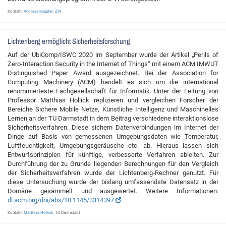
Kontakt:
Andreas Knüpfer
,
ZIH
Lichtenberg ermöglicht Sicherheitsforschung
Auf der UbiComp/ISWC 2020 im September wurde der Artikel „Perils of
Zero-Interaction Security in the Internet of Things“ mit einem ACM IMWUT
Distinguished Paper Award ausgezeichnet. Bei der Association for
Computing Machinery (ACM) handelt es sich um die international
renommierteste Fachgesellschaft für Informatik. Unter der Leitung von
Professor Matthias Hollick replizieren und vergleichen Forscher der
Bereiche Sichere Mobile Netze, Künstliche Intelligenz und Maschinelles
Lernen an der TU Darmstadt in dem Beitrag verschiedene interaktionslose
Sicherheitsverfahren. Diese sichern Datenverbindungen im Internet der
Dinge auf Basis von gemessenen Umgebungsdaten wie Temperatur,
Luftfeuchtigkeit, Umgebungsgeräusche etc. ab. Hieraus lassen sich
Entwurfsprinzipien für künftige, verbesserte Verfahren ableiten. Zur
Durchführung der zu Grunde liegenden Berechnungen für den Vergleich
der Sicherheitsverfahren wurde der Lichtenberg-Rechner genutzt. Für
diese Untersuchung wurde der bislang umfassendste Datensatz in der
Domäne gesammelt und ausgewertet. Weitere Informationen:
dl.acm.org/doi/abs/10.1145/3314397
Kontakt:
Matthias Hollick
, TU Darmstadt