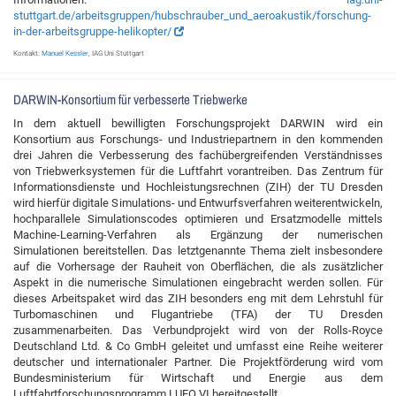
stuttgart.de/arbeitsgruppen/hubschrauber_und_aeroakustik/forschung-
in-der-arbeitsgruppe-helikopter/
Kontakt:
Manuel Kessler
, IAG Uni Stuttgart
DARWIN-Konsortium für verbesserte Triebwerke
In dem aktuell bewilligten Forschungsprojekt DARWIN wird ein
Konsortium aus Forschungs- und Industriepartnern in den kommenden
drei Jahren die Verbesserung des fachübergreifenden Verständnisses
von Triebwerksystemen für die Luftfahrt vorantreiben. Das Zentrum für
Informationsdienste und Hochleistungsrechnen (ZIH) der TU Dresden
wird hierfür digitale Simulations- und Entwurfsverfahren weiterentwickeln,
hochparallele Simulationscodes optimieren und Ersatzmodelle mittels
Machine-Learning-Verfahren als Ergänzung der numerischen
Simulationen bereitstellen. Das letztgenannte Thema zielt insbesondere
auf die Vorhersage der Rauheit von Oberflächen, die als zusätzlicher
Aspekt in die numerische Simulationen eingebracht werden sollen. Für
dieses Arbeitspaket wird das ZIH besonders eng mit dem Lehrstuhl für
Turbomaschinen und Flugantriebe (TFA) der TU Dresden
zusammenarbeiten. Das Verbundprojekt wird von der Rolls-Royce
Deutschland Ltd. & Co GmbH geleitet und umfasst eine Reihe weiterer
deutscher und internationaler Partner. Die Projektförderung wird vom
Bundesministerium für Wirtschaft und Energie aus dem
Luftfahrtforschungsprogramm LUFO VI bereitgestellt.