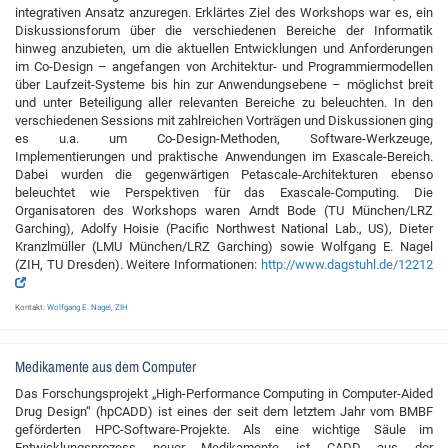
integrativen Ansatz anzuregen. Erklärtes Ziel des Workshops war es, ein
Diskussionsforum über die verschiedenen Bereiche der Informatik
hinweg anzubieten, um die aktuellen Entwicklungen und Anforderungen
im Co-Design – angefangen von Architektur- und Programmiermodellen
über Laufzeit-Systeme bis hin zur Anwendungsebene – möglichst breit
und unter Beteiligung aller relevanten Bereiche zu beleuchten. In den
verschiedenen Sessions mit zahlreichen Vorträgen und Diskussionen ging
es u.a. um Co-Design-Methoden, Software-Werkzeuge,
Implementierungen und praktische Anwendungen im Exascale-Bereich.
Dabei wurden die gegenwärtigen Petascale-Architekturen ebenso
beleuchtet wie Perspektiven für das Exascale-Computing. Die
Organisatoren des Workshops waren Arndt Bode (TU München/LRZ
Garching), Adolfy Hoisie (Pacific Northwest National Lab., US), Dieter
Kranzlmüller (LMU München/LRZ Garching) sowie Wolfgang E. Nagel
(ZIH, TU Dresden). Weitere Informationen:
http://www.dagstuhl.de/12212
Kontakt:
Wolfgang E. Nagel
,
ZIH
Medikamente aus dem Computer
Das Forschungsprojekt „High-Performance Computing in Computer-Aided
Drug Design“ (hpCADD) ist eines der seit dem letztem Jahr vom BMBF
geförderten HPC-Software-Projekte. Als eine wichtige Säule im
Entwicklungsprozess neuer Medikamente ist CADD aus der