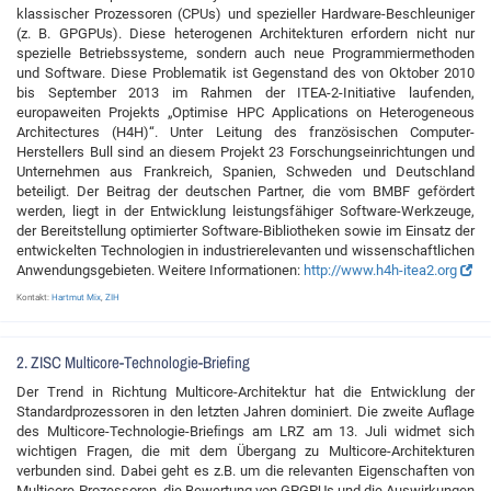
klassischer Prozessoren (CPUs) und spezieller Hardware-Beschleuniger
(z. B. GPGPUs). Diese heterogenen Architekturen erfordern nicht nur
spezielle Betriebssysteme, sondern auch neue Programmiermethoden
und Software. Diese Problematik ist Gegenstand des von Oktober 2010
bis September 2013 im Rahmen der ITEA-2-Initiative laufenden,
europaweiten Projekts „Optimise HPC Applications on Heterogeneous
Architectures (H4H)“. Unter Leitung des französischen Computer-
Herstellers Bull sind an diesem Projekt 23 Forschungseinrichtungen und
Unternehmen aus Frankreich, Spanien, Schweden und Deutschland
beteiligt. Der Beitrag der deutschen Partner, die vom BMBF gefördert
werden, liegt in der Entwicklung leistungsfähiger Software-Werkzeuge,
der Bereitstellung optimierter Software-Bibliotheken sowie im Einsatz der
entwickelten Technologien in industrierelevanten und wissenschaftlichen
Anwendungsgebieten. Weitere Informationen:
http://www.h4h-itea2.org
Kontakt:
Hartmut Mix
,
ZIH
2. ZISC Multicore-Technologie-Briefing
Der Trend in Richtung Multicore-Architektur hat die Entwicklung der
Standardprozessoren in den letzten Jahren dominiert. Die zweite Auflage
des Multicore-Technologie-Brieﬁngs am LRZ am 13. Juli widmet sich
wichtigen Fragen, die mit dem Übergang zu Multicore-Architekturen
verbunden sind. Dabei geht es z.B. um die relevanten Eigenschaften von
Multicore-Prozessoren, die Bewertung von GPGPUs und die Auswirkungen