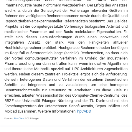
Pharmaindustrie heute nicht mehr wegzudenken. Der Erfolg des Ansatzes
wird v. a. durch die Genauigkeit der Vorhersage relevanter Größen im
Rahmen der verfügbaren Rechnerressourcen sowie durch die Qualität und
Reproduzierbarkeit experimenteller Referenzdaten bestimmt. Das Ziel des
Projekts ist die computergestützte Vorhersage biologischer Aktivität und
medizinischer Parameter auf der Basis molekularer Eigenschaften. Es
stellt sich diesen Herausforderungen durch einen innovativen und
integrativen Ansatz, der stark von den Fähigkeiten aktueller
Hochleistungsrechner profitiert. Hochgenaue Rechenmethoden benötigen
im Regelfall außerordentlich lange (serielle) Rechenzeiten, so dass sich
der Vorteil computergestützter Verfahren im Umfeld der industriellen
Pharmaforschung nur dann entfalten kann, wenn innovative Algorithmen
und theoretische Methodik speziell auf HPC-Architekturen zugeschnitten
werden. Neben diesem zentralen Projektziel ergibt sich die Anforderung,
die sehr heterogenen Daten und Verfahren der einzelnen theoretischen
Schritte zu integrieren und zu visualisieren, um eine homogene
Benutzerschnittstelle zur Steuerung zu erarbeiten. Um diese Ziele zu
erreichen, arbeiten Wissenschaftler des Computer-Chemie-Centrums, des
RRZE der Universität Erlangen-Nürnberg und der TU Dortmund mit den
Forschungszentren der Unternehmen Sanofi-Aventis, Cepos InSilico und
Molcad zusammen. Weitere Informationen:
hpCADD
Kontakt:
Tim Clark
, CCC Erlangen