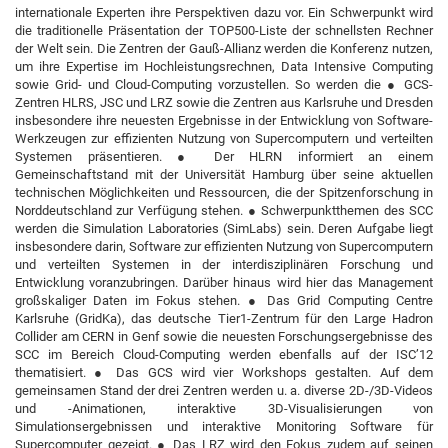
internationale Experten ihre Perspektiven dazu vor. Ein Schwerpunkt wird
die traditionelle Präsentation der TOP500-Liste der schnellsten Rechner
der Welt sein. Die Zentren der Gauß-Allianz werden die Konferenz nutzen,
um ihre Expertise im Hochleistungsrechnen, Data Intensive Computing
sowie Grid- und Cloud-Computing vorzustellen. So werden die ● GCS-
Zentren HLRS, JSC und LRZ sowie die Zentren aus Karlsruhe und Dresden
insbesondere ihre neuesten Ergebnisse in der Entwicklung von Software-
Werkzeugen zur effizienten Nutzung von Supercomputern und verteilten
Systemen präsentieren. ● Der HLRN informiert an einem
Gemeinschaftstand mit der Universität Hamburg über seine aktuellen
technischen Möglichkeiten und Ressourcen, die der Spitzenforschung in
Norddeutschland zur Verfügung stehen. ● Schwerpunktthemen des SCC
werden die Simulation Laboratories (SimLabs) sein. Deren Aufgabe liegt
insbesondere darin, Software zur effizienten Nutzung von Supercomputern
und verteilten Systemen in der interdisziplinären Forschung und
Entwicklung voranzubringen. Darüber hinaus wird hier das Management
großskaliger Daten im Fokus stehen. ● Das Grid Computing Centre
Karlsruhe (GridKa), das deutsche Tier1-Zentrum für den Large Hadron
Collider am CERN in Genf sowie die neuesten Forschungsergebnisse des
SCC im Bereich Cloud-Computing werden ebenfalls auf der ISC’12
thematisiert. ● Das GCS wird vier Workshops gestalten. Auf dem
gemeinsamen Stand der drei Zentren werden u. a. diverse 2D-/3D-Videos
und -Animationen, interaktive 3D-Visualisierungen von
Simulationsergebnissen und interaktive Monitoring Software für
Supercomputer gezeigt. ● Das LRZ wird den Fokus zudem auf seinen