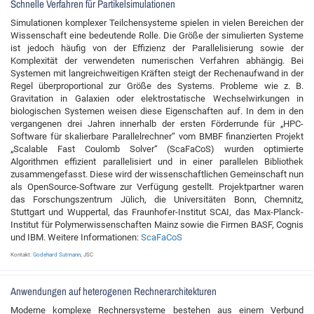
Schnelle Verfahren für Partikelsimulationen
Simulationen komplexer Teilchensysteme spielen in vielen Bereichen der
Wissenschaft eine bedeutende Rolle. Die Größe der simulierten Systeme
ist jedoch häufig von der Effizienz der Parallelisierung sowie der
Komplexität der verwendeten numerischen Verfahren abhängig. Bei
Systemen mit langreichweitigen Kräften steigt der Rechenaufwand in der
Regel überproportional zur Größe des Systems. Probleme wie z. B.
Gravitation in Galaxien oder elektrostatische Wechselwirkungen in
biologischen Systemen weisen diese Eigenschaften auf. In dem in den
vergangenen drei Jahren innerhalb der ersten Förderrunde für „HPC-
Software für skalierbare Parallelrechner“ vom BMBF finanzierten Projekt
„Scalable Fast Coulomb Solver“ (ScaFaCoS) wurden optimierte
Algorithmen effizient parallelisiert und in einer parallelen Bibliothek
zusammengefasst. Diese wird der wissenschaftlichen Gemeinschaft nun
als OpenSource-Software zur Verfügung gestellt. Projektpartner waren
das Forschungszentrum Jülich, die Universitäten Bonn, Chemnitz,
Stuttgart und Wuppertal, das Fraunhofer-Institut SCAI, das Max-Planck-
Institut für Polymerwissenschaften Mainz sowie die Firmen BASF, Cognis
und IBM. Weitere Informationen:
ScaFaCoS
Kontakt:
Godehard Sutmann
, JSC
Anwendungen auf heterogenen Rechnerarchitekturen
Moderne komplexe Rechnersysteme bestehen aus einem Verbund