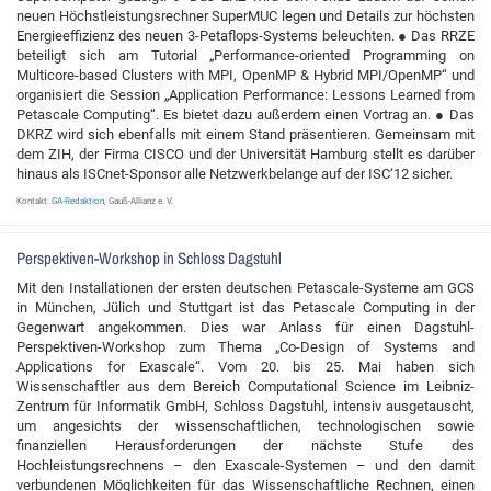
neuen Höchstleistungsrechner SuperMUC legen und Details zur höchsten
Energieeffizienz des neuen 3-Petaflops-Systems beleuchten. ● Das RRZE
beteiligt sich am Tutorial „Performance-oriented Programming on
Multicore-based Clusters with MPI, OpenMP & Hybrid MPI/OpenMP“ und
organisiert die Session „Application Performance: Lessons Learned from
Petascale Computing“. Es bietet dazu außerdem einen Vortrag an. ● Das
DKRZ wird sich ebenfalls mit einem Stand präsentieren. Gemeinsam mit
dem ZIH, der Firma CISCO und der Universität Hamburg stellt es darüber
hinaus als ISCnet-Sponsor alle Netzwerkbelange auf der ISC‘12 sicher.
Kontakt:
GA-Redaktion
, Gauß-Allianz e. V.
Perspektiven-Workshop in Schloss Dagstuhl
Mit den Installationen der ersten deutschen Petascale-Systeme am GCS
in München, Jülich und Stuttgart ist das Petascale Computing in der
Gegenwart angekommen. Dies war Anlass für einen Dagstuhl-
Perspektiven-Workshop zum Thema „Co-Design of Systems and
Applications for Exascale“. Vom 20. bis 25. Mai haben sich
Wissenschaftler aus dem Bereich Computational Science im Leibniz-
Zentrum für Informatik GmbH, Schloss Dagstuhl, intensiv ausgetauscht,
um angesichts der wissenschaftlichen, technologischen sowie
finanziellen Herausforderungen der nächste Stufe des
Hochleistungsrechnens – den Exascale-Systemen – und den damit
verbundenen Möglichkeiten für das Wissenschaftliche Rechnen, einen