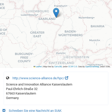
Leaflet
|
Map tiles by
CartoDB
, under
CC BY 3.0
. Data by
OpenStreetMap
, under ODbL.
http://www.science-alliance.de/hpc/
Science and Innovation Alliance Kaiserslautern
Paul-Ehrlich-Straße 32
67663 Kaiserslautern
Germany
Schreiben Sie eine Nachricht an SIAK