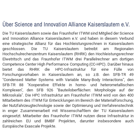
Über Science and Innovation Alliance Kaiserslautern e.V.
Die TU Kaiserslautern sowie das Fraunhofer ITWM sind Mitglied der Science
and Innovation Alliance Kaiserslautern e.V. und haben in diesem Verbund
eine strategische Allianz für das Hochleistungsrechnen in Kaiserslautern
geschlossen. Die TU Kaiserslautern betreibt am Regionalen
Hochschulrechenzentrum Kaiserslautern (RHRK) den Hochleistungsrechner
Elwetritsch und das Fraunhofer ITWM drei Parallelrechner am dortigen
Competence Center High Performance Computing (CC-HPC). Darüber hinaus
bietet das RHRK die HPC-Infrastruktur für eine Fülle von
Forschungsvorhaben in Kaiserslautern an, so z.B. den SFB-TR 49
"Condensed Matter Systems with Variable Many-Body Interactions", den
SFB-TR 88 "Kooperative Effekte in homo- und heterometallischen
Komplexen", den SFB 926 "Bauteiloberflächen: Morphologie auf der
Mikroskala". Die HPC Infrastruktur am Fraunhofer ITWM wird von den 400
Mitarbeitern des ITWM für Entwicklungen im Bereich der Materialforschung,
der Nutzfahrzeugtechnologie sowie der Optimierung und Verfahrenstechnik
in enger Zusammenarbeit mit Wissenschaftlern der TU Kaiserslautern
eingesetzt. Mitarbeiter des Fraunhofer ITWM nutzen diese Infrastruktur in
zahlreichen EU und BMBF Projekten, darunter insbesondere auch
Europäische Exascale Projekte.