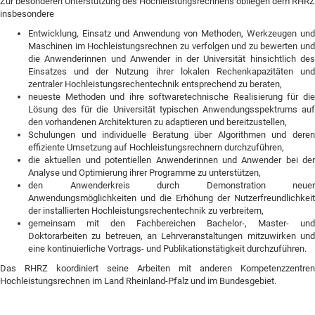
Zur besonderen Unterstützung des Hochleistungsrechnens obliegen dem RHRZ
insbesondere
Entwicklung, Einsatz und Anwendung von Methoden, Werkzeugen und
Maschinen im Hochleistungsrechnen zu verfolgen und zu bewerten und
die Anwenderinnen und Anwender in der Universität hinsichtlich des
Einsatzes und der Nutzung ihrer lokalen Rechenkapazitäten und
zentraler Hochleistungsrechentechnik entsprechend zu beraten,
neueste Methoden und ihre softwaretechnische Realisierung für die
Lösung des für die Universität typischen Anwendungsspektrums auf
den vorhandenen Architekturen zu adaptieren und bereitzustellen,
Schulungen und individuelle Beratung über Algorithmen und deren
effiziente Umsetzung auf Hochleistungsrechnern durchzuführen,
die aktuellen und potentiellen Anwenderinnen und Anwender bei der
Analyse und Optimierung ihrer Programme zu unterstützen,
den Anwenderkreis durch Demonstration neuer
Anwendungsmöglichkeiten und die Erhöhung der Nutzerfreundlichkeit
der installierten Hochleistungsrechentechnik zu verbreitern,
gemeinsam mit den Fachbereichen Bachelor-, Master- und
Doktorarbeiten zu betreuen, an Lehrveranstaltungen mitzuwirken und
eine kontinuierliche Vortrags- und Publikationstätigkeit durchzuführen.
Das RHRZ koordiniert seine Arbeiten mit anderen Kompetenzzentren
Hochleistungsrechnen im Land Rheinland-Pfalz und im Bundesgebiet.