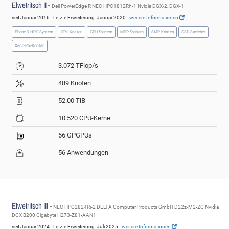
Elwetritsch II -
Dell PowerEdge R NEC HPC1812Rh-1 Nvidia DGX-2, DGX-1
seit Januar 2016 - Letzte Erweiterung: Januar 2020 -
weitere Informationen
Ebene 3 HPC-System
GPU-Knoten
GPU-System
MPP-System
SMP-Knoten
SSD Speicher
Xeon-Phi-Knoten
3.072 TFlop/s
489 Knoten
52.00 TiB
10.520 CPU-Kerne
56 GPGPUs
56 Anwendungen
Elwetritsch III -
NEC HPC2824Ri-2 DELTA Computer Products GmbH D22z-M2-ZG Nvidia
DGX B200 Gigabyte H273-Z81-AAN1
seit Januar 2024 - Letzte Erweiterung: Juli 2025 -
weitere Informationen