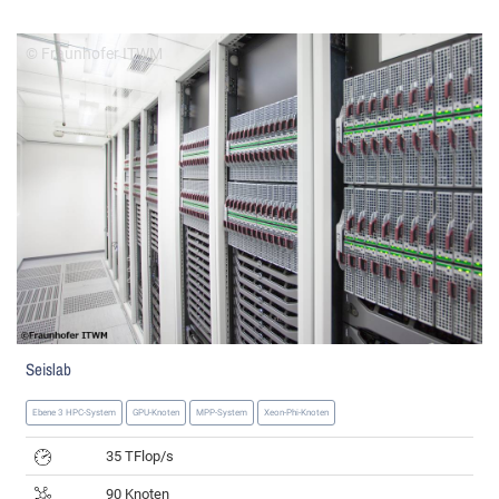
© Fraunhofer ITWM
Seislab
Ebene 3 HPC-System
GPU-Knoten
MPP-System
Xeon-Phi-Knoten
35 TFlop/s
90 Knoten