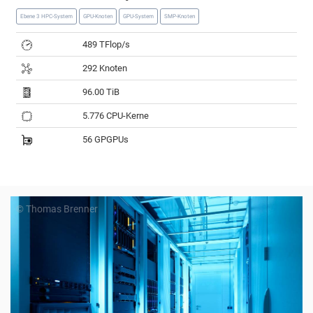
Ebene 3 HPC-System
GPU-Knoten
GPU-System
SMP-Knoten
489 TFlop/s
292 Knoten
96.00 TiB
5.776 CPU-Kerne
56 GPGPUs
© Thomas Brenner