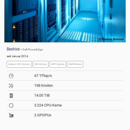
Beehive -
Dell PowerEdge
seit Januar 2014
Ebene 3 HPC-System
GPU-Knoten
MPP-System
SMP-Knoten
67 TFlop/s
198 Knoten
14.00 TiB
3.224 CPU-Kerne
2 GPGPUs