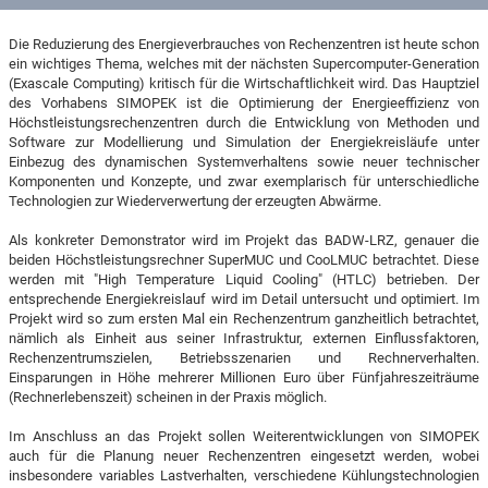
Die Reduzierung des Energieverbrauches von Rechenzentren ist heute schon
ein wichtiges Thema, welches mit der nächsten Supercomputer-Generation
(Exascale Computing) kritisch für die Wirtschaftlichkeit wird. Das Hauptziel
des Vorhabens SIMOPEK ist die Optimierung der Energieeffizienz von
Höchstleistungsrechenzentren durch die Entwicklung von Methoden und
Software zur Modellierung und Simulation der Energiekreisläufe unter
Einbezug des dynamischen Systemverhaltens sowie neuer technischer
Komponenten und Konzepte, und zwar exemplarisch für unterschiedliche
Technologien zur Wiederverwertung der erzeugten Abwärme.
Als konkreter Demonstrator wird im Projekt das BADW-LRZ, genauer die
beiden Höchstleistungsrechner SuperMUC und CooLMUC betrachtet. Diese
werden mit "High Temperature Liquid Cooling" (HTLC) betrieben. Der
entsprechende Energiekreislauf wird im Detail untersucht und optimiert. Im
Projekt wird so zum ersten Mal ein Rechenzentrum ganzheitlich betrachtet,
nämlich als Einheit aus seiner Infrastruktur, externen Einflussfaktoren,
Rechenzentrumszielen, Betriebsszenarien und Rechnerverhalten.
Einsparungen in Höhe mehrerer Millionen Euro über Fünfjahreszeiträume
(Rechnerlebenszeit) scheinen in der Praxis möglich.
Im Anschluss an das Projekt sollen Weiterentwicklungen von SIMOPEK
auch für die Planung neuer Rechenzentren eingesetzt werden, wobei
insbesondere variables Lastverhalten, verschiedene Kühlungstechnologien