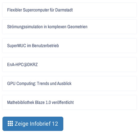
Artikel
Flexibler Supercomputer für Darmstadt
lesen
Artikel
Strömungssimulation in komplexen Geometrien
lesen
Artikel
SuperMUC im Benutzerbetrieb
lesen
Artikel
EnA-HPC@DKRZ
lesen
Artikel
GPU Computing: Trends und Ausblick
lesen
Artikel
Mathebibliothek Blaze 1.0 veröffentlicht
lesen
Zeige Infobrief 12