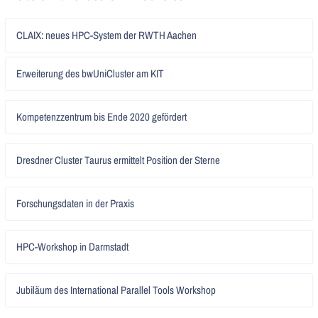
Artikel
CLAIX: neues HPC-System der RWTH Aachen
lesen
Artikel
Erweiterung des bwUniCluster am KIT
lesen
Artikel
Kompetenzzentrum bis Ende 2020 gefördert
lesen
Artikel
Dresdner Cluster Taurus ermittelt Position der Sterne
lesen
Artikel
Forschungsdaten in der Praxis
lesen
Artikel
HPC-Workshop in Darmstadt
lesen
Artikel
Jubiläum des International Parallel Tools Workshop
lesen