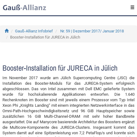
Gauß-Allianz Infobrief
Nr. 59 | Dezember 2017/ Januar 2018
Booster-Installation für JURECA in Jülich
Booster-Installation für JURECA in Jülich
Im November 2017 wurde am Jülich Supercomputing Centre (JSC) die
Installation des Booster-Moduls für das JURECA-System erfolgreich
abgeschlossen. Das von Intel zusammen mit Dell EMC gelieferte System
wurde für hochskalierende Applikationen entworfen. Die 1.640
Rechenknoten im Booster sind mit jeweils einem Prozessor vom Typ Intel
Xeon Phi „Knights Landing“ mit einem integrierten Netzwerkinterface in das
Omni-Path-Hochgeschwindigkeitsnetz und 96 GiB Hauptspeicher sowie
zusätzlichen 16 GiB Multi-Channel-DRAM mit sehr hoher Bandbreite
ausgestattet. Die auf Manycore basierende Architektur des Boosters ergänzt
die Multicore-Komponente des JURECA-Clusters. Insgesamt kommt das
System damit auf eine Spitzenleistung von 7,2 PetaFlop/s und konnte sich