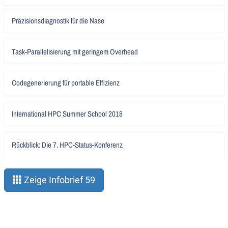
Artikel
Präzisionsdiagnostik für die Nase
lesen
Artikel
Task-Parallelisierung mit geringem Overhead
lesen
Artikel
Codegenerierung für portable Effizienz
lesen
Artikel
International HPC Summer School 2018
lesen
Artikel
Rückblick: Die 7. HPC-Status-Konferenz
lesen
Zeige Infobrief 59