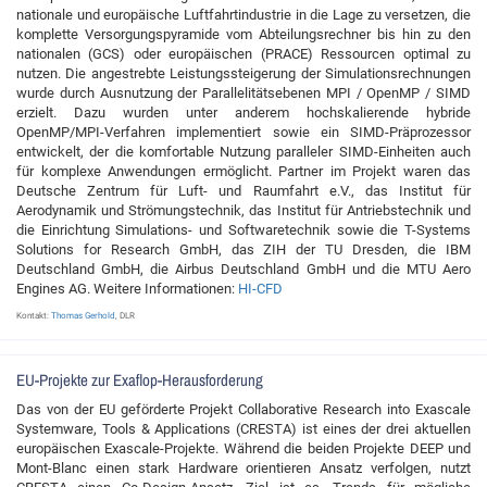
nationale und europäische Luftfahrtindustrie in die Lage zu versetzen, die
komplette Versorgungspyramide vom Abteilungsrechner bis hin zu den
nationalen (GCS) oder europäischen (PRACE) Ressourcen optimal zu
nutzen. Die angestrebte Leistungssteigerung der Simulationsrechnungen
wurde durch Ausnutzung der Parallelitätsebenen MPI / OpenMP / SIMD
erzielt. Dazu wurden unter anderem hochskalierende hybride
OpenMP/MPI-Verfahren implementiert sowie ein SIMD-Präprozessor
entwickelt, der die komfortable Nutzung paralleler SIMD-Einheiten auch
für komplexe Anwendungen ermöglicht. Partner im Projekt waren das
Deutsche Zentrum für Luft- und Raumfahrt e.V., das Institut für
Aerodynamik und Strömungstechnik, das Institut für Antriebstechnik und
die Einrichtung Simulations- und Softwaretechnik sowie die T-Systems
Solutions for Research GmbH, das ZIH der TU Dresden, die IBM
Deutschland GmbH, die Airbus Deutschland GmbH und die MTU Aero
Engines AG. Weitere Informationen:
HI-CFD
Kontakt:
Thomas Gerhold
, DLR
EU-Projekte zur Exaflop-Herausforderung
Das von der EU geförderte Projekt Collaborative Research into Exascale
Systemware, Tools & Applications (CRESTA) ist eines der drei aktuellen
europäischen Exascale-Projekte. Während die beiden Projekte DEEP und
Mont-Blanc einen stark Hardware orientieren Ansatz verfolgen, nutzt