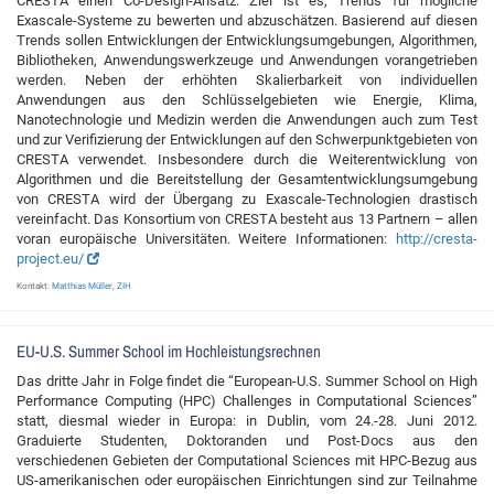
CRESTA einen Co-Design-Ansatz. Ziel ist es, Trends für mögliche
Exascale-Systeme zu bewerten und abzuschätzen. Basierend auf diesen
Trends sollen Entwicklungen der Entwicklungsumgebungen, Algorithmen,
Bibliotheken, Anwendungswerkzeuge und Anwendungen vorangetrieben
werden. Neben der erhöhten Skalierbarkeit von individuellen
Anwendungen aus den Schlüsselgebieten wie Energie, Klima,
Nanotechnologie und Medizin werden die Anwendungen auch zum Test
und zur Verifizierung der Entwicklungen auf den Schwerpunktgebieten von
CRESTA verwendet. Insbesondere durch die Weiterentwicklung von
Algorithmen und die Bereitstellung der Gesamtentwicklungsumgebung
von CRESTA wird der Übergang zu Exascale-Technologien drastisch
vereinfacht. Das Konsortium von CRESTA besteht aus 13 Partnern – allen
voran europäische Universitäten. Weitere Informationen:
http://cresta-
project.eu/
Kontakt:
Matthias Müller
,
ZIH
EU-U.S. Summer School im Hochleistungsrechnen
Das dritte Jahr in Folge findet die “European-U.S. Summer School on High
Performance Computing (HPC) Challenges in Computational Sciences”
statt, diesmal wieder in Europa: in Dublin, vom 24.-28. Juni 2012.
Graduierte Studenten, Doktoranden und Post-Docs aus den
verschiedenen Gebieten der Computational Sciences mit HPC-Bezug aus
US-amerikanischen oder europäischen Einrichtungen sind zur Teilnahme