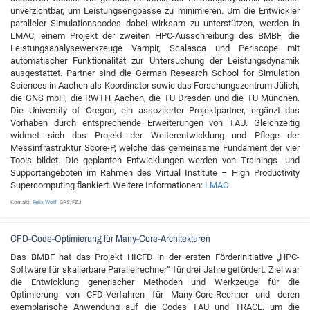
unverzichtbar, um Leistungsengpässe zu minimieren. Um die Entwickler
paralleler Simulationscodes dabei wirksam zu unterstützen, werden in
LMAC, einem Projekt der zweiten HPC-Ausschreibung des BMBF, die
Leistungsanalysewerkzeuge Vampir, Scalasca und Periscope mit
automatischer Funktionalität zur Untersuchung der Leistungsdynamik
ausgestattet. Partner sind die German Research School for Simulation
Sciences in Aachen als Koordinator sowie das Forschungszentrum Jülich,
die GNS mbH, die RWTH Aachen, die TU Dresden und die TU München.
Die University of Oregon, ein assoziierter Projektpartner, ergänzt das
Vorhaben durch entsprechende Erweiterungen von TAU. Gleichzeitig
widmet sich das Projekt der Weiterentwicklung und Pflege der
Messinfrastruktur Score-P, welche das gemeinsame Fundament der vier
Tools bildet. Die geplanten Entwicklungen werden von Trainings- und
Supportangeboten im Rahmen des Virtual Institute – High Productivity
Supercomputing flankiert. Weitere Informationen:
LMAC
Kontakt:
Felix Wolf
, GRS/FZJ
CFD-Code-Optimierung für Many-Core-Architekturen
Das BMBF hat das Projekt HICFD in der ersten Förderinitiative „HPC-
Software für skalierbare Parallelrechner“ für drei Jahre gefördert. Ziel war
die Entwicklung generischer Methoden und Werkzeuge für die
Optimierung von CFD-Verfahren für Many-Core-Rechner und deren
exemplarische Anwendung auf die Codes TAU und TRACE, um die