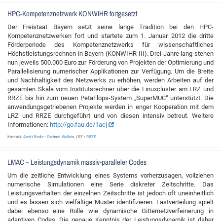
HPC-Kompetenznetzwerk KONWIHR fortgesetzt
Der Freistaat Bayern setzt seine lange Tradition bei den HPC-
Kompetenznetzwerken fort und startete zum 1. Januar 2012 die dritte
Förderperiode des Kompetenznetzwerks für wissenschaftliches
Höchstleistungsrechnen in Bayern (KONWIHR-III). Drei Jahre lang stehen
nun jeweils 500.000 Euro zur Förderung von Projekten der Optimierung und
Parallelisierung numerischer Applikationen zur Verfügung. Um die Breite
und Nachhaltigkeit des Netzwerks zu erhöhen, werden Arbeiten auf der
gesamten Skala vom Institutsrechner über die Linuxcluster am LRZ und
RRZE bis hin zum neuen PetaFlops-System „SuperMUC“ unterstützt. Die
anwendungsgetriebenen Projekte werden in enger Kooperation mit dem
LRZ und RRZE durchgeführt und von diesen intensiv betreut. Weitere
Informationen:
http://go.fau.de/1acj
Kontakt:
Arndt Bode • Gerhard Wellein
, LRZ •
RRZE
LMAC – Leistungsdynamik massiv-paralleler Codes
Um die zeitliche Entwicklung eines Systems vorherzusagen, vollziehen
numerische Simulationen eine Serie diskreter Zeitschritte. Das
Leistungsverhalten der einzelnen Zeitschritte ist jedoch oft uneinheitlich
und es lassen sich vielfältige Muster identifizieren. Lastverteilung spielt
dabei ebenso eine Rolle wie dynamische Gitternetzverfeinerung in
adaptiven Codes. Die genaue Kenntnis der Leistungsdynamik ist daher