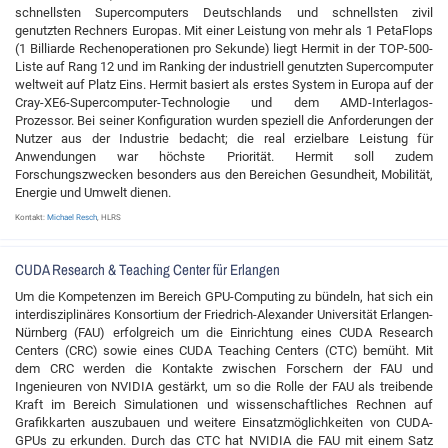
schnellsten Supercomputers Deutschlands und schnellsten zivil
genutzten Rechners Europas. Mit einer Leistung von mehr als 1 PetaFlops
(1 Billiarde Rechenoperationen pro Sekunde) liegt Hermit in der TOP-500-
Liste auf Rang 12 und im Ranking der industriell genutzten Supercomputer
weltweit auf Platz Eins. Hermit basiert als erstes System in Europa auf der
Cray-XE6-Supercomputer-Technologie und dem AMD-Interlagos-
Prozessor. Bei seiner Konfiguration wurden speziell die Anforderungen der
Nutzer aus der Industrie bedacht; die real erzielbare Leistung für
Anwendungen war höchste Priorität. Hermit soll zudem
Forschungszwecken besonders aus den Bereichen Gesundheit, Mobilität,
Energie und Umwelt dienen.
Kontakt:
Michael Resch
, HLRS
CUDA Research & Teaching Center für Erlangen
Um die Kompetenzen im Bereich GPU-Computing zu bündeln, hat sich ein
interdisziplinäres Konsortium der Friedrich-Alexander Universität Erlangen-
Nürnberg (FAU) erfolgreich um die Einrichtung eines CUDA Research
Centers (CRC) sowie eines CUDA Teaching Centers (CTC) bemüht. Mit
dem CRC werden die Kontakte zwischen Forschern der FAU und
Ingenieuren von NVIDIA gestärkt, um so die Rolle der FAU als treibende
Kraft im Bereich Simulationen und wissenschaftliches Rechnen auf
Grafikkarten auszubauen und weitere Einsatzmöglichkeiten von CUDA-
GPUs zu erkunden. Durch das CTC hat NVIDIA die FAU mit einem Satz