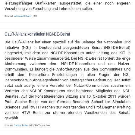
leistungsfähiger Grafikkarten ausgestattet, die einer noch engeren
Verzahnung von Forschung und Lehre dienen sollen.
Kontakt:
Andreas Schäfer
, FAU
Gauß-Allianz konstituiert NGI-DE-Beirat
Die Gauß-Allianz hat einen speziell auf die Belange der Nationalen Grid
Initiative (NGI) in Deutschland ausgerichteten Beirat (NGI-DE-Beirat)
eingesetzt, mit dem das NGI-DE-Konsortium unter Leitung des KIT in
besonderer Weise zusammenarbeitet. Der NGI-DE-Beirat fördert die enge
Abstimmung zwischen dem NGI-DE-Konsortium und den Nutzer-
Communities. Er bündelt die Anforderungen aus den Communities und
erteilt dem Konsortium Empfehlungen in allen Fragen der NGI,
insbesondere in Angelegenheiten von strategischer Bedeutung. Der Beirat
setzt sich aus je einem Vertreter der Nutzer-Communities zusammen.
Vertreter des NGI-DE-Konsortiums sind beratende Mitglieder des NGI-
Beirates. Auf der konstituierenden Sitzung am 10. Oktober 2011 wurden
Prof. Sabine Roller von der German Research School for Simulation
Sciences und RWTH Aachen zur Vorsitzenden und Prof.Dagmar Krefting
von der HTW Berlin zur stellvertretenden Vorsitzenden des Beirats
gewählt.
Kontakt:
Sabine Roller
, GRS/RWTH-Aachen