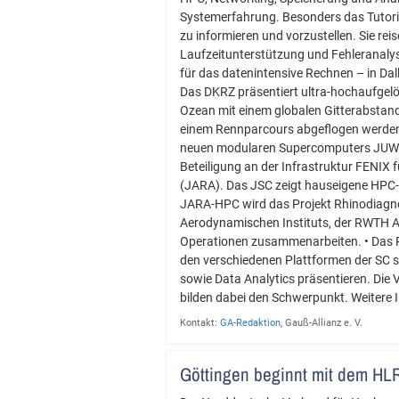
Systemerfahrung. Besonders das Tutoria
zu informieren und vorzustellen. Sie re
Laufzeitunterstützung und Fehleranalys
für das datenintensive Rechnen – in Dal
Das DKRZ präsentiert ultra-hochaufgel
Ozean mit einem globalen Gitterabstan
einem Rennparcours abgeflogen werden.
neuen modularen Supercomputers JUWEL
Beteiligung an der Infrastruktur FENIX 
(JARA). Das JSC zeigt hauseigene HPC-
JARA-HPC wird das Projekt Rhinodiagnos
Aerodynamischen Instituts, der RWTH Aa
Operationen zusammenarbeiten. • Das RR
den verschiedenen Plattformen der SC s
sowie Data Analytics präsentieren. Die
bilden dabei den Schwerpunkt. Weitere 
Kontakt:
GA-Redaktion
, Gauß-Allianz e. V.
Göttingen beginnt mit dem HLR