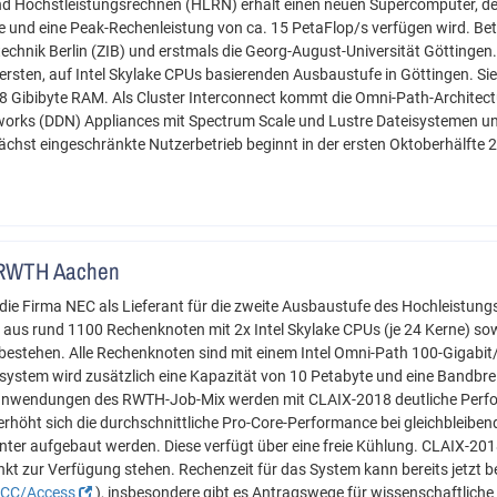
d Höchstleistungsrechnen (HLRN) erhält einen neuen Supercomputer, de
 und eine Peak-Rechenleistung von ca. 15 PetaFlop/s verfügen wird. Bet
chnik Berlin (ZIB) und erstmals die Georg-August-Universität Göttingen.
er ersten, auf Intel Skylake CPUs basierenden Ausbaustufe in Göttingen.
8 Gibibyte RAM. Als Cluster Interconnect kommt die Omni-Path-Architect
orks (DDN) Appliances mit Spectrum Scale und Lustre Dateisystemen un
ächst eingeschränkte Nutzerbetrieb beginnt in der ersten Oktoberhälfte 
 RWTH Aachen
die Firma NEC als Lieferant für die zweite Ausbaustufe des Hochleistungs
aus rund 1100 Rechenknoten mit 2x Intel Skylake CPUs (je 24 Kerne) sow
bestehen. Alle Rechenknoten sind mit einem Intel Omni-Path 100-Gigabi
system wird zusätzlich eine Kapazität von 10 Petabyte und eine Bandbre
nsanwendungen des RWTH-Job-Mix werden mit CLAIX-2018 deutliche Perfo
erhöht sich die durchschnittliche Pro-Core-Performance bei gleichblei
nter aufgebaut werden. Diese verfügt über eine freie Kühlung. CLAIX-201
t zur Verfügung stehen. Rechenzeit für das System kann bereits jetzt b
y/CC/Access
), insbesondere gibt es Antragswege für wissenschaftlic