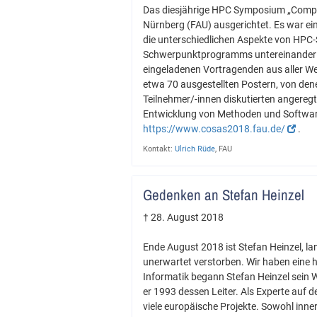
Das diesjährige HPC Symposium „Computa
Nürnberg (FAU) ausgerichtet. Es war 
die unterschiedlichen Aspekte von HPC-S
Schwerpunktprogramms untereinander w
eingeladenen Vortragenden aus aller W
etwa 70 ausgestellten Postern, von de
Teilnehmer/-innen diskutierten angereg
Entwicklung von Methoden und Software
https://www.cosas2018.fau.de/
.
Kontakt:
Ulrich Rüde
, FAU
Gedenken an Stefan Heinzel
† 28. August 2018
Ende August 2018 ist Stefan Heinzel, la
unerwartet verstorben. Wir haben eine h
Informatik begann Stefan Heinzel sein
er 1993 dessen Leiter. Als Experte auf 
viele europäische Projekte. Sowohl inne