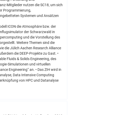
anz-Mitglieder nutzen die SC18, um sich
eler Programmierung,
 eingebetteten Systemen und Ansätzen
odell ICON die Atmosphäre bzw. der
mflugsimulator der Schwarzwald in
upercomputing und die Vorstellung des
estellt. Weitere Themen sind die
wie die Jülich Aachen Research Alliance
ßerdem die DEEP-Projekte zu Gast. •
le Fluids & Solids Engineering, des
gie-Simulationen und virtuellen
nce Engineering“ an. • Das ZIH wird in
analyse, Data Intensive Computing
ge Verknüpfung von HPC und Datanalyse