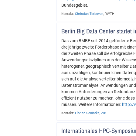
Bundesgebiet.
Kontakt:
Christian Terboven
, RWTH
Berlin Big Data Center startet 
Das vom BMBF seit 2014 geförderte Berli
dreijährige zweite Förderphase mit einem
der zweiten Phase soll die erfolgreich
Anwendungsdisziplinen aus der Wissens
heterogener, geographisch verteilter Da
aus unzähligen, kontinuierlichen Datenq
sich auf die Analyse verteilter biomed
Datenstromanalyse. Anwendungen und d
kommen Anforderungen an Redundanz-, K
effizient nutzbar zu machen, ohne das
müssen. Weitere Informationen:
http:/
Kontakt:
Florian Schintke
,
ZIB
Internationales HPC-Symposiu