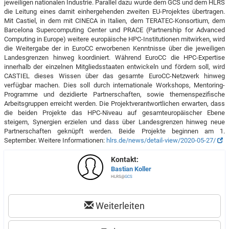
jeweiligen nationalen Industrie. Parallel dazu wurde dem GCS und dem HLRS
die Leitung eines damit einhergehenden zweiten EU-Projektes übertragen.
Mit Castiel, in dem mit CINECA in Italien, dem TERATEC-Konsortium, dem
Barcelona Supercomputing Center und PRACE (Partnership for Advanced
Computing in Europe) weitere europäische HPC-Institutionen mitwirken, wird
die Weitergabe der in EuroCC erworbenen Kenntnisse über die jeweiligen
Landesgrenzen hinweg koordiniert. Während EuroCC die HPC-Expertise
innerhalb der einzelnen Mitgliedsstaaten entwickeln und fördern soll, wird
CASTIEL dieses Wissen über das gesamte EuroCC-Netzwerk hinweg
verfügbar machen. Dies soll durch internationale Workshops, Mentoring-
Programme und dezidierte Partnerschaften, sowie themenspezifische
Arbeitsgruppen erreicht werden. Die Projektverantwortlichen erwarten, dass
die beiden Projekte das HPC-Niveau auf gesamteuropäischer Ebene
steigern, Synergien erzielen und dass über Landesgrenzen hinweg neue
Partnerschaften geknüpft werden. Beide Projekte beginnen am 1.
September. Weitere Informationen:
hlrs.de/news/detail-view/2020-05-27/
Kontakt:
Bastian Koller
HLRS@
GCS
Weiterleiten