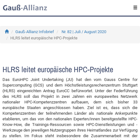
Gauß-Allianz Infobrief
Nr. 82 | Juli / August 2020
HLRS leitet europäische HPC-Projekte
HLRS leitet europäische HPC-Projekte
Das EuroHPC Joint Undertaking (JU) hat den vom Gauss Centre for
Supercomputing (GCS) und dem Höchstleistungsrechenzentrum Stuttgart
(HLRS) eingereichten Antrag EuroCC befürwortet. Unter der Federführung
des HLRS soll das Projekt in zwei Jahren ein europaweites Netzwerk
nationaler HPC-Kompetenzzentren aufbauen, dem sich bisher 33
europäische Staaten angeschlossen haben. Ziel ist es, dass sich die
Kompetenzzentren der teilnehmenden Länder als nationale Ankerpunkte
etablieren, um das von den nationalen Experten/innen bereitgestellte HPC-
Know-How, die Trainings-Ressourcen sowie HPC-Dienstleistungen und -
Werkzeuge den jeweiligen Nutzergruppen ihres Heimatlandes zur Verfügung
zu stellen. Im Fokus steht insbesondere die Zusammenarbeit mit der