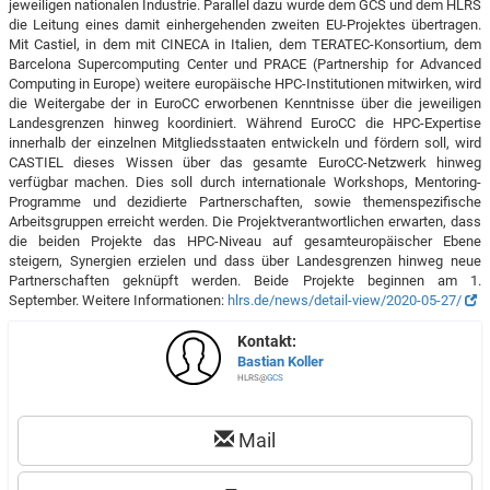
jeweiligen nationalen Industrie. Parallel dazu wurde dem GCS und dem HLRS
die Leitung eines damit einhergehenden zweiten EU-Projektes übertragen.
Mit Castiel, in dem mit CINECA in Italien, dem TERATEC-Konsortium, dem
Barcelona Supercomputing Center und PRACE (Partnership for Advanced
Computing in Europe) weitere europäische HPC-Institutionen mitwirken, wird
die Weitergabe der in EuroCC erworbenen Kenntnisse über die jeweiligen
Landesgrenzen hinweg koordiniert. Während EuroCC die HPC-Expertise
innerhalb der einzelnen Mitgliedsstaaten entwickeln und fördern soll, wird
CASTIEL dieses Wissen über das gesamte EuroCC-Netzwerk hinweg
verfügbar machen. Dies soll durch internationale Workshops, Mentoring-
Programme und dezidierte Partnerschaften, sowie themenspezifische
Arbeitsgruppen erreicht werden. Die Projektverantwortlichen erwarten, dass
die beiden Projekte das HPC-Niveau auf gesamteuropäischer Ebene
steigern, Synergien erzielen und dass über Landesgrenzen hinweg neue
Partnerschaften geknüpft werden. Beide Projekte beginnen am 1.
September. Weitere Informationen:
hlrs.de/news/detail-view/2020-05-27/
Kontakt:
Bastian Koller
HLRS@
GCS
Mail