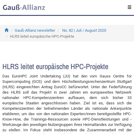
Gauß-Allianz newsletter
No. 82 | Juli / August 2020
HLRS leitet europäische HPC-Projekte
HLRS leitet europäische HPC-Projekte
Das EuroHPC Joint Undertaking (JU) hat den vom Gauss Centre for
Supercomputing (GCS) und dem Höchstleistungsrechenzentrum Stuttgart
(HLRS) eingereichten Antrag EuroCC befürwortet. Unter der Federführung
des HLRS soll das Projekt in zwei Jahren ein europaweites Netzwerk
nationaler HPC-Kompetenzzentren aufbauen, dem sich bisher 33
europäische Staaten angeschlossen haben. Ziel ist es, dass sich die
Kompetenzzentren der teilnehmenden Länder als nationale Ankerpunkte
etablieren, um das von den nationalen Experten/innen bereitgestellte HPC-
Know-How, die Trainings-Ressourcen sowie HPC-Dienstleistungen und -
Werkzeuge den jeweiligen Nutzergruppen ihres Heimatlandes zur Verfügung
zu stellen. Im Fokus steht insbesondere die Zusammenarbeit mit der