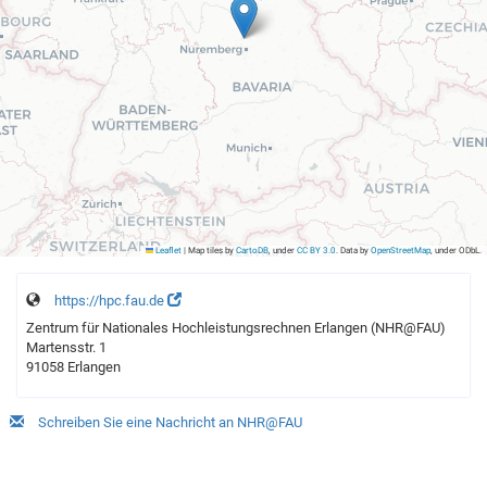
Leaflet
|
Map tiles by
CartoDB
, under
CC BY 3.0
. Data by
OpenStreetMap
, under ODbL.
https://hpc.fau.de
Zentrum für Nationales Hochleistungsrechnen Erlangen (NHR@FAU)
Martensstr. 1
91058 Erlangen
Schreiben Sie eine Nachricht an NHR@FAU