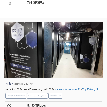
768 GPGPUs
Fritz -
Megware D50TNP
seit März 2022 - Letzte Erweiterung: Juli 2023 -
weitere Informationen
-
Top500.org
Ebene 2 HPC-System
Ebene 3 HPC-System
MPP-System
5.450 TFlop/s