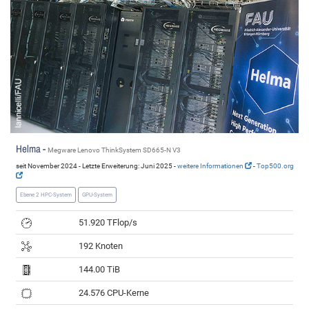
Helma -
Megware Lenovo ThinkSystem SD665-N V3
seit November 2024 - Letzte Erweiterung: Juni 2025 -
weitere Informationen
-
Top500.org
Ebene 2 HPC-System
GPU-System
51.920 TFlop/s
192 Knoten
144.00 TiB
24.576 CPU-Kerne