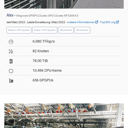
Alex -
Megware GPGPU Cluster, GPU-Cluster, NF5488A5
seit März 2022 - Letzte Erweiterung: März 2022 -
weitere Informationen
-
Top500.org
Ebene 2 HPC-System
Ebene 3 HPC-System
GPU-Knoten
GPU-System
6.080 TFlop/s
82 Knoten
78.00 TiB
10.496 CPU-Kerne
656 GPGPUs
© Iannicelli/FAU