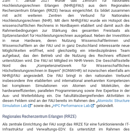
Zum 1. Januar 2021 wurde das Zentrum für nationales
Hochleistungsrechnen Erlangen (NHR@FAU) aus dem Regionalen
Rechenzentrum Erlangen (RRZE) heraus eingerichtet. Es bildet zusammen
mit acht weiteren Zentren den Verbund für Nationales
Hochleistungsrechnen (NHR). Mit dem NHR@FAU wurde ein Hotspot des
wissenschaftlichen Rechnens in Nordbayern etabliert und damit auch die
Rahmenbedingungen zur Stärkung des gesamten Freistaats als
Spitzenstandort für Hochleistungsrechnen ausgebaut. Neben der Investition
in neue Hardware, deren Nutzung Wissenschaftlerinnen und
Wissenschaftlern an der FAU und in ganz Deutschland interessante neue
Möglichkeiten eröffnet, wird gleichzeitig ein interdisziplinäres Team
aufgebaut, das den Betrieb und die Nutzung des Rechners effizient
unterstützen wird. Die FAU ist Mitglied im NHR-Verein. Die Geschäftsstelle
Nord des „Kompetenznetzwerk für Wissenschaftliches
Höchstleistungsrechnen in Bayern“ (KONWIHR) ist inzwischen ebenfalls am
NHR@FAU angesiedelt. Die FAU bringt in den nationalen Verbund
insbesondere ihre etablierten und international anerkannten Kompetenzen
bei komplexen Simulationen von Atomen und Molekülen, der
hardwareeffizienten, parallelen Programmierung sowie ihre Expertise in der
Aus- und Weiterbildung ein. Die fakultätsübergreifenden Aktivitäten in
diesen Feldern sind an der FAU bereits im Rahmen des „
Atomistic Structure
Simulation Lab
“ sowie des „
HPC Performance Lab
“ gebündelt.
Regionales Rechenzentrum Erlangen (RRZE)
Als zentrale Einrichtung der FAU sorgt das RRZE für eine funktionierende IT-
Infrastruktur und Verwaltungs-EDV. Es unterstützt im Rahmen des