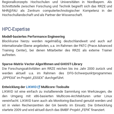
Regionalkonzepts Hochschulen und Universitäten in Nordbayern. Als
Schnittstelle zwischen Forschung und Technik begreift sich das RRZE und
NHR@FAU als Zentrum computertechnologischer Kompetenz in der
Hochschullandschaft und als Partner der Wissenschaft.
HPC-Expertise
Modell-basiertes Performance Engineering
Blockkurse hierzu werden regelmäßig deutschlandweit und auch auf
internationaler Ebene angeboten, u.a. im Rahmen der PATC (Prace Advanced
Training Center), bei denen Mitarbeiter des RRZE als externe Trainer
auftreten.
Sparse-Matrix-Vector-Algorithmen und GHOST-Library
Die Forschungsaktivitäten am RRZE reichen bis ins Jahr 2000 zurück und
werden aktuell u.a. im Rahmen des DFG-Schwerpunktprogrammes
„SPPEXA“ im Projekt „ESSEX“ durchgeführt.
Entwicklung der
LIKWID
Multicore-Toolsuite
LIKWID ist eine einfach zu installierende Sammlung von Werkzeugen, die
den Umgang mit x86-basierten Multicore-Architekturen unter Linux
vereinfacht. LIKWID kann auch als Monitoring-Backend genutzt werden und
ist in vielen Rechenzentren der GA bereits im Einsatz. Die Entwicklung
startete 2009 und wird aktuell durch das BMBF-Projekt „FEPA“ finanziert.