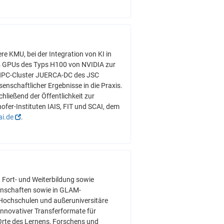
e KMU, bei der Integration von KI in
s 4 GPUs des Typs H100 von NVIDIA zur
 HPC-Cluster JUERCA-DC des JSC
nschaftlicher Ergebnisse in die Praxis.
hließend der Öffentlichkeit zur
fer-Instituten IAIS, FIT und SCAI, dem
ai.de
.
Fort- und Weiterbildung sowie
senschaften sowie in GLAM-
– Hochschulen und außeruniversitäre
 innovativer Transferformate für
Orte des Lernens, Forschens und