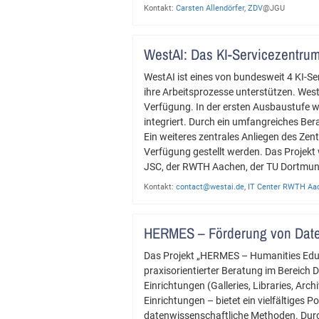
Kontakt:
Carsten Allendörfer
,
ZDV
@JGU
WestAI: Das KI-Servicezentru
WestAI ist eines von bundesweit 4 KI-S
ihre Arbeitsprozesse unterstützen. Wes
Verfügung. In der ersten Ausbaustufe
integriert. Durch ein umfangreiches Ber
Ein weiteres zentrales Anliegen des Zent
Verfügung gestellt werden. Das Projekt 
JSC, der RWTH Aachen, der TU Dortmund
Kontakt:
contact@westai.de
,
IT Center RWTH Aa
HERMES – Förderung von Dat
Das Projekt „HERMES – Humanities Educ
praxisorientierter Beratung im Bereich
Einrichtungen (Galleries, Libraries, Ar
Einrichtungen – bietet ein vielfältiges 
datenwissenschaftliche Methoden. Durch