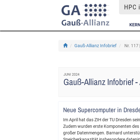
HPC i
KER
Gauß-Allianz Infobrief
Nr. 117 
JUNI 2024
Gauß-Allianz Infobrief 
Neue Supercomputer in Dresde
Im April hat das ZIH der TU Dresden sei
Zudem wurden erste Komponenten des „S
großer Datenmengen. Barnard unterstütz
Speicherkapazität insbesondere dateni