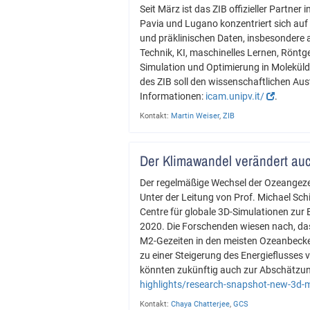
Seit März ist das ZIB offizieller Partne
Pavia und Lugano konzentriert sich au
und präklinischen Daten, insbesondere
Technik, KI, maschinelles Lernen, Rönt
Simulation und Optimierung in Moleküld
des ZIB soll den wissenschaftlichen Aus
Informationen:
icam.unipv.it/
.
Kontakt:
Martin Weiser
,
ZIB
Der Klimawandel verändert au
Der regelmäßige Wechsel der Ozeangezei
Unter der Leitung von Prof. Michael S
Centre für globale 3D-Simulationen zur
2020. Die Forschenden wiesen nach, da
M2-Gezeiten in den meisten Ozeanbecken
zu einer Steigerung des Energieflusses
könnten zukünftig auch zur Abschätzun
highlights/research-snapshot-new-3d-
Kontakt:
Chaya Chatterjee
,
GCS