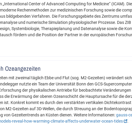
r im „International Center of Advanced Computing for Medicine“ (ICAM). Di
f moderne Rechenmethoden zur medizinischen Forschung sowie die compu
 aus bildgebenden Verfahren. Die Forschungsgebiete des Zentrums umfas
genanalyse und numerische Simulation physiologischer Prozesse. Das ZIB 
esign, Systembiologie, Therapieplanung und Datenanalyse sowie die Kom
tausch fördern und die Position der Partner in der europäischen Forschu
ch Ozeangezeiten
ten mit zweimal täglich Ebbe und Flut (sog. M2-Gezeiten) verändert sic
chindelegger nutzte ein Team der Universität Bonn den GCS-Supercompu
 Erforschung der physikalischen Antriebe für beobachtete Veränderunge
ss die Erwärmung der oberen Ozeanschicht die Hauptursache für die der
 ist. Konkret kommt es durch den verstärkten vertikalen Dichtekontrast 
 von M2-Gezeiten auf 3D-Wellen, die durch Streuung an der Bodentopograp
g von Gezeitentrends an Küsten dienen. Weitere Informationen:
gauss-c
models-reveal-how-warming-climate-affects-underwater-ocean-tides
.