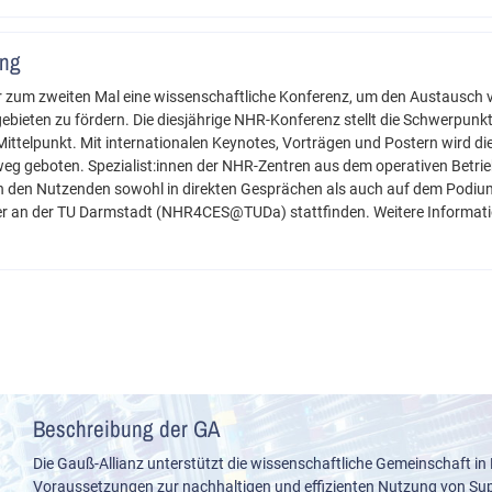
ung
r zum zweiten Mal eine wissenschaftliche Konferenz, um den Austausch 
ebieten zu fördern. Die diesjährige NHR-Konferenz stellt die Schwerpunk
Mittelpunkt. Mit internationalen Keynotes, Vorträgen und Postern wird di
weg geboten. Spezialist:innen der NHR-Zentren aus dem operativen Betrie
n den Nutzenden sowohl in direkten Gesprächen als auch auf dem Podium
er an der TU Darmstadt (NHR4CES@TUDa) stattfinden. Weitere Informat
Beschreibung der GA
Die Gauß-Allianz unterstützt die wissenschaftliche Gemeinschaft in
Voraussetzungen zur nachhaltigen und effizienten Nutzung von S