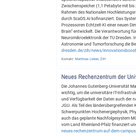
Zwischenspeicher (1,1 Petabyte mit bis 
Rahmen des Nationalen Hochleistungsre
durch ScaDS.AI kofinanziert. Das Syst
Prozessoren Echtzeit-KI einer neuen Di
Brain“ entwickelt. Die Verantwortung fü
Neuromikroelektronik der TU Dresden. I
Astronomie und Tumorforschung die Bed
dresden.de/zih/news/innovationsboost
Kontakt:
Matthias Lieber
,
ZIH
Neues Rechenzentrum der Univ
Die Johannes Gutenberg-Universität Ma
wichtig, um die universitäre IT-Infrast
und Verfügbarkeit der Daten auch der 
JGU. Als Teil des länderübergreifenden
Schwerpunkten Hochenergiephysik, Phys
auch das geplante Nachfolgesystem M
vom Land Rheinland-Pfalz finanziert un
neues-rechenzentrum-auf-dem-campu