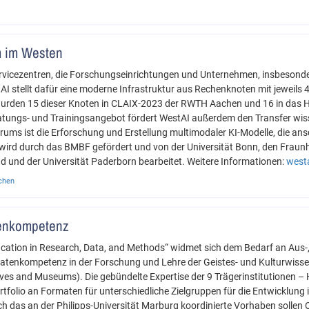
m im Westen
ervicezentren, die Forschungseinrichtungen und Unternehmen, insbesonder
tAI stellt dafür eine moderne Infrastruktur aus Rechenknoten mit jeweil
 wurden 15 dieser Knoten in CLAIX-2023 der RWTH Aachen und 16 in das
atungs- und Trainingsangebot fördert WestAI außerdem den Transfer wisse
rums ist die Erforschung und Erstellung multimodaler KI-Modelle, die ansc
wird durch das BMBF gefördert und von der Universität Bonn, den Fraunho
 und der Universität Paderborn bearbeitet. Weitere Informationen:
west
chen
enkompetenz
ation in Research, Data, and Methods“ widmet sich dem Bedarf an Aus-, 
 Datenkompetenz in der Forschung und Lehre der Geistes- und Kulturwis
chives and Museums). Die gebündelte Expertise der 9 Trägerinstitutionen 
Portfolio an Formaten für unterschiedliche Zielgruppen für die Entwicklung
 das an der Philipps-Universität Marburg koordinierte Vorhaben sollen 