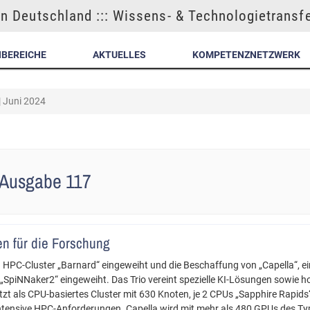
n Deutschland ::: Wissens- & Technologietransf
NBEREICHE
AKTUELLES
KOMPETENZNETZWERK
| Juni 2024
- Ausgabe 117
n für die Forschung
n HPC-Cluster „Barnard“ eingeweiht und die Beschaffung von „Capella“, ein
piNNaker2“ eingeweiht. Das Trio vereint spezielle KI-Lösungen sowie 
t als CPU-basiertes Cluster mit 630 Knoten, je 2 CPUs „Sapphire Rapids“
ntensive HPC-Anforderungen. Capella wird mit mehr als 480 GPUs des T