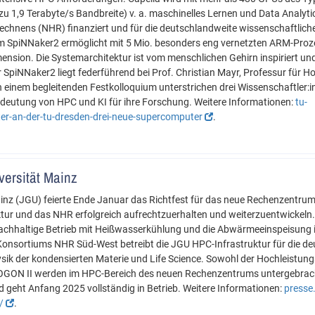
zu 1,9 Terabyte/s Bandbreite) v. a. maschinelles Lernen und Data Analyt
chnens (NHR) finanziert und für die deutschlandweite wissenschaftlich
em SpiNNaker2 ermöglicht mit 5 Mio. besonders eng vernetzten ARM-Proze
mension. Die Systemarchitektur ist vom menschlichen Gehirn inspiriert u
r SpiNNaker2 liegt federführend bei Prof. Christian Mayr, Professur für 
n einem begleitenden Festkolloquium unterstrichen drei Wissenschaftler:
eutung von HPC und KI für ihre Forschung. Weitere Informationen:
tu-
er-an-der-tu-dresden-drei-neue-supercomputer
.
ersität Mainz
inz (JGU) feierte Ende Januar das Richtfest für das neue Rechenzentru
ruktur und das NHR erfolgreich aufrechtzuerhalten und weiterzuentwickeln
nachhaltige Betrieb mit Heißwasserkühlung und die Abwärmeeinspeisun
 Konsortiums NHR Süd-West betreibt die JGU HPC-Infrastruktur für die d
ik der kondensierten Materie und Life Science. Sowohl der Hochleist
OGON II werden im HPC-Bereich des neuen Rechenzentrums untergebrac
d geht Anfang 2025 vollständig in Betrieb. Weitere Informationen:
presse.
s/
.