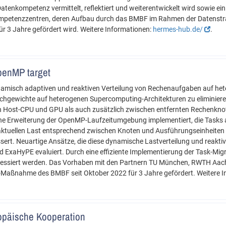
atenkompetenz vermittelt, reflektiert und weiterentwickelt wird sowie ei
ompetenzzentren, deren Aufbau durch das BMBF im Rahmen der Datenstra
 3 Jahre gefördert wird. Weitere Informationen:
hermes-hub.de/
.
penMP target
amisch adaptiven und reaktiven Verteilung von Rechenaufgaben auf het
ichgewichte auf heterogenen Supercomputing-Architekturen zu eliminieren
n Host-CPU und GPU als auch zusätzlich zwischen entfernten Rechenknot
ne Erweiterung der OpenMP-Laufzeitumgebung implementiert, die Tasks
uellen Last entsprechend zwischen Knoten und Ausführungseinheiten m
ert. Neuartige Ansätze, die diese dynamische Lastverteilung und reakti
 ExaHyPE evaluiert. Durch eine effiziente Implementierung der Task-Migr
ressiert werden. Das Vorhaben mit den Partnern TU München, RWTH Aach
Maßnahme des BMBF seit Oktober 2022 für 3 Jahre gefördert. Weitere I
opäische Kooperation