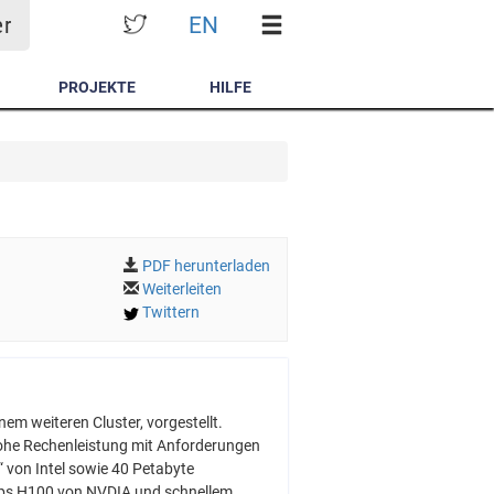
EN
er
PROJEKTE
HILFE
PDF herunterladen
Weiterleiten
Twittern
em weiteren Cluster, vorgestellt.
hohe Rechenleistung mit Anforderungen
 von Intel sowie 40 Petabyte
yps H100 von NVDIA und schnellem