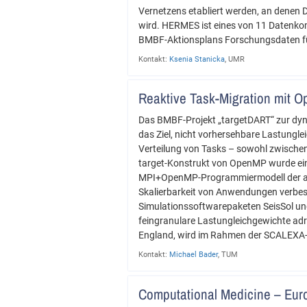
Vernetzens etabliert werden, an denen D
wird. HERMES ist eines von 11 Datenk
BMBF-Aktionsplans Forschungsdaten für
Kontakt:
Ksenia Stanicka
, UMR
Reaktive Task-Migration mit O
Das BMBF-Projekt „targetDART“ zur dyn
das Ziel, nicht vorhersehbare Lastungle
Verteilung von Tasks – sowohl zwische
target-Konstrukt von OpenMP wurde ei
MPI+OpenMP-Programmiermodell der akt
Skalierbarkeit von Anwendungen verbess
Simulationssoftwarepaketen SeisSol und
feingranulare Lastungleichgewichte ad
England, wird im Rahmen der SCALEXA-
Kontakt:
Michael Bader
, TUM
Computational Medicine – Eur