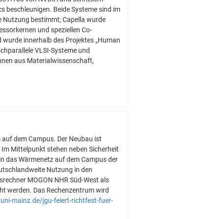
ics beschleunigen. Beide Systeme sind im
e Nutzung bestimmt; Capella wurde
ssorkernen und speziellen Co-
nd wurde innerhalb des Projektes „Human
Hochparallele VLSI-Systeme und
innen aus Materialwissenschaft,
m auf dem Campus. Der Neubau ist
. Im Mittelpunkt stehen neben Sicherheit
g in das Wärmenetz auf dem Campus der
eutschlandweite Nutzung in den
ungsrechner MOGON NHR Süd-West als
ht werden. Das Rechenzentrum wird
uni-mainz.de/jgu-feiert-richtfest-fuer-