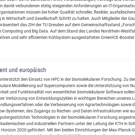
den damit verbundenen stetig steigenden Anforderungen an IT-Organisat
anisationen müssen bei hoher Qualität schneller, flexibler, ausfallsichere
 in Wirtschaft und Gesellschaft Schritt zu halten. Auch Mitglieder der Gau
präsentiert das ZIH der TU Dresden auf dem Gemeinschaftsstand „Forschun
ce Computing und Big Data. Auf dem Stand des Landes Nordrhein-Westfal
tiven und sehr effizienten Kühlsystem ausgestatteten GreenICE-Booster 
lent und europäisch
 unterstützt den Einsatz von HPC in der biomolekularen Forschung. Zu 
kulare Modellierung auf Supercomputern sowie die Unterstützung von Nu
barkeit und Funktionalität von wesentlicher biomolekularer Software sol
iner Verkürzung von Entwicklungszyklen in wichtigen Bereichen unseres Le
ndlungsverfahren oder die Verbesserung von Agrartechnologien sowie de
ow-Systemen, des Zugangs zu Rechen- und Daten-Infrastrukturen wie auc
utergestützten Technologien in der biomolekularen Forschung angestrebt
ademischen und industriellen Partnern unter der Leitung der KTH in Schw
 Horizon 2020 gefördert. Mit den beiden Einrichtungen der Max-Planck-G