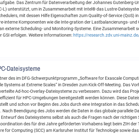
 Aufgabe. Das Zentrum für Datenverarbeitung der Johannes Gutenberg-Un
CC-L) unterstützt, um in Zusammenarbeit mit Intel® das Lustre-Dateisyst
hedulers, mit dessen Hilfe Eigenschaften zum Quality-of-Service (QoS) i
-interne Komponenten wie die Inte-gration der Lastbalancierungs- und 
 an externe Scheduling- und Monitoring-Systeme. Eine Zusammenarbeit so
GSI erfolgen. Weitere Informationen:
https://research.zdv.uni-mainz.de
HPC-Dateisysteme
Partner des im DFG-Schwerpunktprogramm „Software for Exascale Computi
e Systems at Extreme Scales“ in Dresden zum Kick-Off-Meeting. Das Vorha
erteilte Ad-hoc-Overlay-Dateisysteme zu verbessern. Dazu wird das Proj
effizient für HPC-Umgebungen bereitgestellt werden können. Diese Date
ellt und schon vor Beginn des Jobs durch eine Integration in das Sched
. Nach Beendigung des Jobs werden die Daten in das globale parallele Da
twurf des Dateisystems selbst als auch die Fragen nach der richtigen 
oordination des für drei Jahre geförderten Vorhabens liegt beim ZIH der 
tre for Computing (SCC) am Karlsruher Institut für Technologie sowie da
.