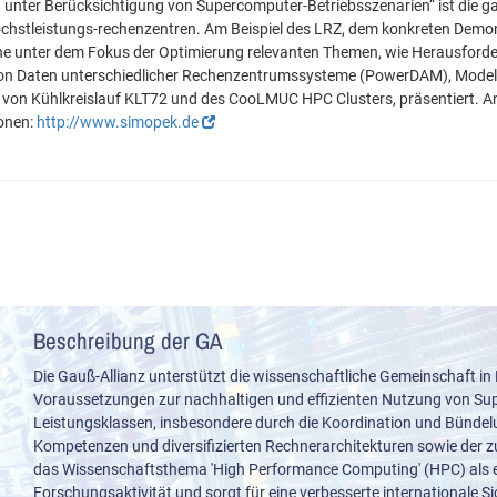
unter Berücksichtigung von Supercomputer-Betriebsszenarien“ ist die g
öchstleistungs-rechenzentren. Am Beispiel des LRZ, dem konkreten Demo
ne unter dem Fokus der Optimierung relevanten Themen, wie Herausford
 Daten unterschiedlicher Rechenzentrumssysteme (PowerDAM), Modell
 von Kühlkreislauf KLT72 und des CooLMUC HPC Clusters, präsentiert. An
ionen:
http://www.simopek.de
Beschreibung der GA
Die Gauß-Allianz unterstützt die wissenschaftliche Gemeinschaft in
Voraussetzungen zur nachhaltigen und effizienten Nutzung von S
Leistungsklassen, insbesondere durch die Koordination und Bünde
Kompetenzen und diversifizierten Rechnerarchitekturen sowie der z
das Wissenschaftsthema 'High Performance Computing' (HPC) als e
Forschungsaktivität und sorgt für eine verbesserte internationale S