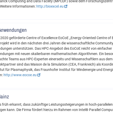
lanck Computing and Data Facility (MPCDF) sowie dem Forschungszentru
 Weitere Informationen:
http://bioexcel.eu
e-Anwendungen
020 geförderte Centre of Excellence EoCoE „Energy-Oriented Centre of E
rojekt wird in den nächsten drei Jahren die wissenschaftliche Communit
dungen unterstützen. Das HPC-Angebot des EoCoE reicht von einfacher 
endungen mit neuen skalierbaren mathematischen Algorithmen. Ein beson
hte Teams aus HPC-Experten einerseits und Wissenschaftlern aus dem
ektpartner sind das Maison de la Simulation (CEA, Frankreich) als Koord
ut für Plasmaphysik, das Fraunhofer Institut für Windenergie und Energi
en:
http://www.eocoe.eu
Mainz
its früh erkannt, dass zukünftige Leistungssteigerungen in hoch-paralle
en kann. Die Firma fördert hierzu im Rahmen von Intel® Parallel Compu