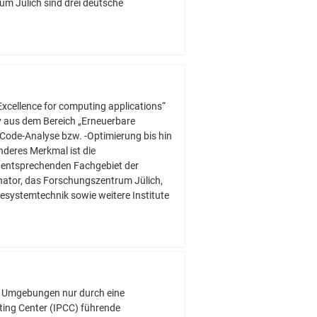
m Jülich sind drei deutsche
xcellence for computing applications“
y aus dem Bereich „Erneuerbare
Code-Analyse bzw. -Optimierung bis hin
deres Merkmal ist die
 entsprechenden Fachgebiet der
inator, das Forschungszentrum Jülich,
esystemtechnik sowie weitere Institute
len Umgebungen nur durch eine
ting Center (IPCC) führende