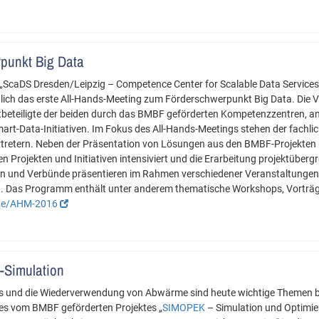
punkt Big Data
ScaDS Dresden/Leipzig – Competence Center for Scalable Data Services 
lich das erste All-Hands-Meeting zum Förderschwerpunkt Big Data. Die Ve
ektbeteiligte der beiden durch das BMBF geförderten Kompetenzzentren, 
mart-Data-Initiativen. Im Fokus des All-Hands-Meetings stehen der fachl
tretern. Neben der Präsentation von Lösungen aus den BMBF-Projekten
n Projekten und Initiativen intensiviert und die Erarbeitung projektüberg
iven und Verbünde präsentieren im Rahmen verschiedener Veranstaltunge
n. Das Programm enthält unter anderem thematische Workshops, Vorträg
/de/AHM-2016
-Simulation
s und die Wiederverwendung von Abwärme sind heute wichtige Themen b
es vom BMBF geförderten Projektes „
SIMOPEK
– Simulation und Optimie