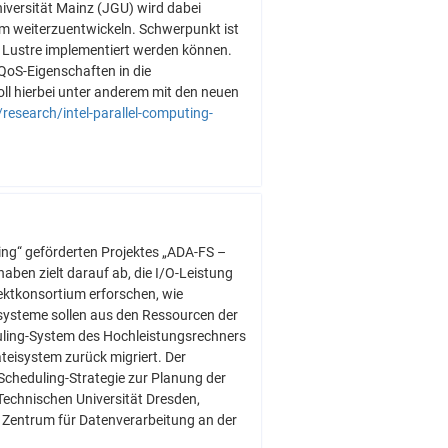
iversität Mainz (JGU) wird dabei
em weiterzuentwickeln. Schwerpunkt ist
n Lustre implementiert werden können.
QoS-Eigenschaften in die
ll hierbei unter anderem mit den neuen
/research/intel-parallel-computing-
ng“ geförderten Projektes „ADA-FS –
ben zielt darauf ab, die I/O-Leistung
ektkonsortium erforschen, wie
isysteme sollen aus den Ressourcen der
uling-System des Hochleistungsrechners
teisystem zurück migriert. Der
Scheduling-Strategie zur Planung der
Technischen Universität Dresden,
s Zentrum für Datenverarbeitung an der