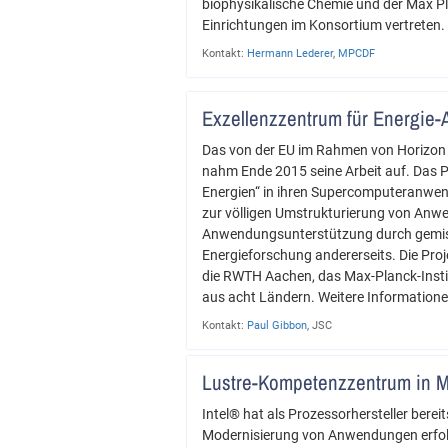
biophysikalische Chemie und der Max P
Einrichtungen im Konsortium vertreten.
Kontakt:
Hermann Lederer
,
MPCDF
Exzellenzzentrum für Energi
Das von der EU im Rahmen von Horizon 2
nahm Ende 2015 seine Arbeit auf. Das P
Energien“ in ihren Supercomputeranwen
zur völligen Umstrukturierung von Anw
Anwendungsunterstützung durch gemisc
Energieforschung andererseits. Die Proj
die RWTH Aachen, das Max-Planck-Instit
aus acht Ländern. Weitere Information
Kontakt:
Paul Gibbon
, JSC
Lustre-Kompetenzzentrum in 
Intel® hat als Prozessorhersteller bere
Modernisierung von Anwendungen erfolg