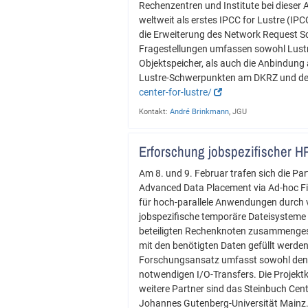
Rechenzentren und Institute bei dieser
weltweit als erstes IPCC for Lustre (IP
die Erweiterung des Network Request Sc
Fragestellungen umfassen sowohl Lustre
Objektspeicher, als auch die Anbindung
Lustre-Schwerpunkten am DKRZ und der 
center-for-lustre/
Kontakt:
André Brinkmann
, JGU
Erforschung jobspezifischer 
Am 8. und 9. Februar trafen sich die 
Advanced Data Placement via Ad-hoc Fil
für hoch-parallele Anwendungen durch v
jobspezifische temporäre Dateisysteme 
beteiligten Rechenknoten zusammengest
mit den benötigten Daten gefüllt werden
Forschungsansatz umfasst sowohl den En
notwendigen I/O-Transfers. Die Projektk
weitere Partner sind das Steinbuch Cen
Johannes Gutenberg-Universität Mainz